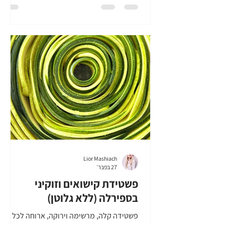
לטבול בו, כל ההכנה של הפרעצלים ורוטב צ'דר
גג שעה וחצי. איזה שווה? בקיצור, זה החטיף
הבא שלכם כשאתם מרגישים שבא לכם נשנוש
שווה. בואו נכין מיני פרעצל בייטס עם רוטב
צ'דר! |מה צריך להכנת מיני פרעצל בי
Lior Mashiach
27 בפבר׳
פשטידת קישואים וזוקיני
בספירלה (ללא גלוטן)
פשטידה קלה, מרשימה וירוקה, ארוחה לכל