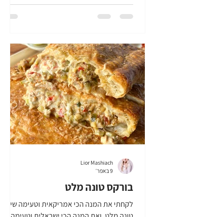
דג אחר ואפילו טופו. זו ממש ארוחה מלאה, יחד
עם ירקות טריים ואורז דביק, מטבל כיפי, פשוט
תענוג. אז בואו נכין חטיפי סושי מטוגנים
וקריספיים! |מה צריך להכנת חטיפי סושי
מטוגנים וקריספיים (כ-8 יחידות) 8 יחידות דפי
אורז 1 חבילה חטיפי אצות נורי, א
Lior Mashiach
9 באפר׳
בורקס טונה מלט
לקחתי את המנה הכי אמריקאית וטעימה שיש -
טונה מלט, ואת המנה הכי ישראלית וטעימה