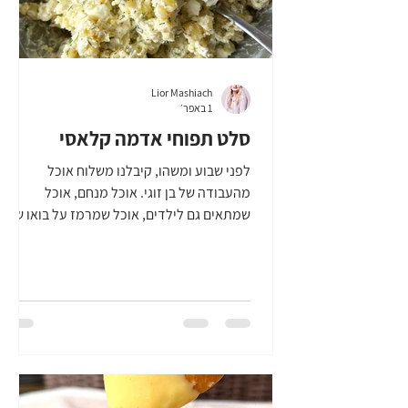
Lior Mashiach
1 באפר׳
סלט תפוחי אדמה קלאסי
לפני שבוע ומשהו, קיבלנו משלוח אוכל
מהעבודה של בן זוגי. אוכל מנחם, אוכל
שמתאים גם לילדים, אוכל שמרמז על בואו של
פסח. בתוך המארז, הייתה קופסה קטנה
ותמימה למראה עם סלט תפוחי אדמה. המראה
שלו, היה שונה ממה שאני רגילה - תפוחי
האדמה היו קצוצים דק יחסית, ולמראית עין,
הוא היה מורכב מתפוחי אדמה קצוצים, שמיר
ומיונז. הוא היה כל כך טעים, אכלתי אותו עם
כפית מהקופסה. בן זוגי אגב, לא טעם ממנו. אל
תרחמו עליו, לרוב הוא לא טיפוס של סלט תפוחי