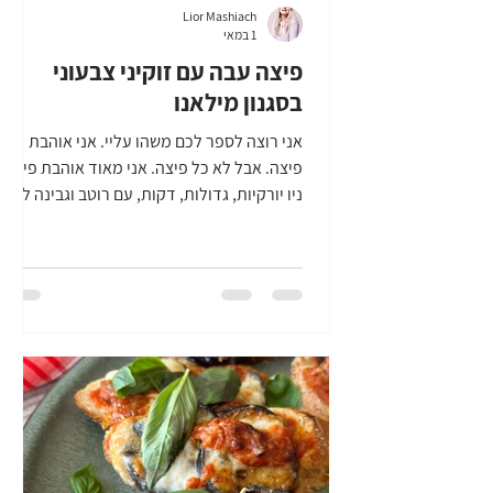
Lior Mashiach
1 במאי
פיצה עבה עם זוקיני צבעוני
בסגנון מילאנו
אני רוצה לספר לכם משהו עליי. אני אוהבת
פיצה. אבל לא כל פיצה. אני מאוד אוהבת פיצות
ניו יורקיות, גדולות, דקות, עם רוטב וגבינה לא
מתפשרות, אבל אני גם מאוד אוהבת פיצות
איטלקיות. בין אם זו הפיצה הדקה בנאפולי,
העבה במילאנו וכל מה שביניהן. כשראיתי את
הזוקיני הצבעוניים העגולים שיש עכשיו, מיד
דמיינתי פיצה עבה בסגנון מילאנו, עם טבעות
זוקיני צבעוני, ירוק וצהוב, וערימות מוצרלה
נמתחת. זו פיצה בלי רוטב, אבל האמינו לי, היא
עסיסית ומשגעת. עם נגיעות פסטו בזיליקום הכי
פשוט בעולם, הפיצה הזו משל