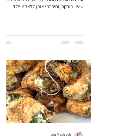
שיש - בורקס, וחיברתי אותן ללאב צ'יילד
מושלם! מה זה טונה מלט? זה טוסט, עם גבינה
צהובה וסלט טונה. זה מושלם, זה מושחת, זה
טעים, זה כל הדברים. אז את כל המרכיבים
שממלאים טונה מלט, שמתי בתוך בצק עלים,
וקיבלתי את אחד הביסים הכי שווים שיש.
במקור, חשבתי להכין בורקסים טונה מלט
בינוניים, אבל בסוף הכנתי בורקס טונה מלט
אחד גדול לחלוקה. איזה בורקס טונה מלט אתם
תכינו? בואו נכין בורקס טונה מלט! |מה צריך
להכנת בורקס
Lior Mashiach