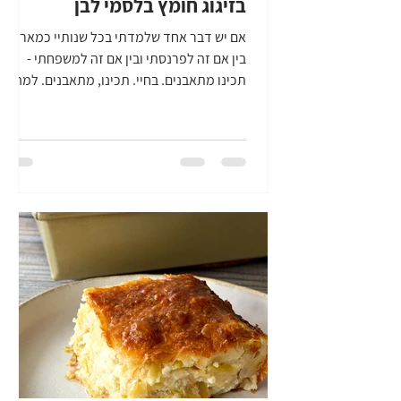
בזיגוג חומץ בלסמי לבן
אם יש דבר אחד שלמדתי בכל שנותיי כמארחת,
בין אם זה לפרנסתי ובין אם זה למשפחתי -
תכינו מתאבנים. בחיי. תכינו, מתאבנים. למה זה
כל כך חשוב? בארוחה גדולה, חג, או חגיגה,
אירוע או באמת, לא משנה מה, הגעת האורחים
היא בטפטופים. תמיד נוצר מצב, שמי שמגיעים
ראשונים, מחכים למי שמאחרים. תמיד נוצר
מצב, שמי שמגיעים ראשונים, מורעבים,
ומחפשים לאן אפשר לדחוף את היד, את
הכפית, או אפילו חת'כת לחם. אני,
פיינשמקרית, יקית, קונדיטורית, עוד מילים
שמתארות: מישהי שלא סובלת שמתעסקים לה
עם ההגשה, מעוניינת ל