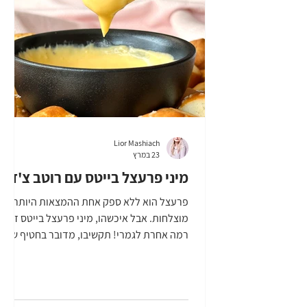
אדמה. בקיצור, הסלט הזה נגמר והחלטתי שזה
לא עסק. אני ח
Lior Mashiach
23 במרץ
מיני פרעצל בייטס עם רוטב צ'דר
פרעצל הוא ללא ספק אחת ההמצאות היותר
מוצלחות. אבל איכשהו, מיני פרעצל בייטס זו
רמה אחרת לגמרי! תקשיבו, מדובר בחטיף של
ממש. ההכנה הרבה יותר פשוטה, והאמת, שזה
די מושלם לבינג' מול הטלוויזיה או אפילו ערב
סרט. אל, תקשיבו לי, אל, תוותרו על רוטב צ'דר
- הוא צריך להיות חם, חמים, כזה נוזלי שאפשר