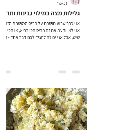
5 באפר׳
גלילות מצה במילוי גבינות ותרד
אני כבר שבוע חושבת על הביס המושחת הזה,
אני לא יודעת אם זה הביס הכי בריא, או הכי מזין
שיש, אבל אני יכולה להגיד לכם דבר אחד - הוא
טעים בצורה לא סבירה. מה יש לנו כאן? מצה
רטובה שנחתכה לחצי, מלית של תרד וגבינות,
ציפוי ביצה וקמח מצה וטיגון. כי אין משהו שלא
טעים אחרי טיגון. מה לעשות שאין? את
הטכניקה להרטבת המצה כך שהיא מושלמת
לגלגול, למדתי משחר חן "היוקרה" המוכשר,
ולמרות שאני מסבירה את הטכניקה שלו באופן
ההכנה במתכון, אם אתם רוצים לצפות במדריך
שלו על איך מרטיבים מצה כמו שצריך אתם יכ