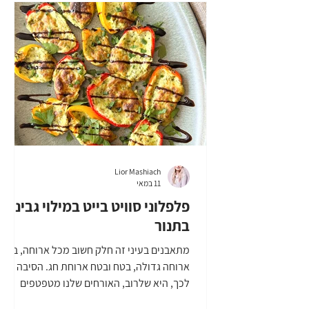
מלית גבינה: 2-3 בצלצלי שאלוט פרוסים דק 1
כפית חמאה 1 כפית מלח 1 גביע ריקוטה (250-
300 גר') 100 גר' צ'דר
Lior Mashiach
11 במאי
פלפלוני סוויט בייט במילוי גבינות
בתנור
מתאבנים בעיני זה חלק חשוב מכל ארוחה, בטח
ארוחה גדולה, בטח ובטח ארוחת חג. הסיבה
לכך, היא שלרוב, האורחים שלנו מטפטפים
פנימה, חלקם רעבים יותר וחלקם פחות, חלקם