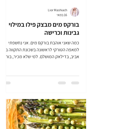
Lior Mashiach
16 במאי
בורקס מים מבצק פילו במילוי
גבינות וכרישה
כמה שאני אוהבת בורקס מים. אני נחשפתי
למאפה הטורקי לראשונה בשכונת התקווה בתל
אביב, בדילאק המושלם. למי שלא מכיר, בורקס
מים הוא שילוב די מושלם בין בורקס טורקי
ללזניה. עלי הבצק הדקים מקבלים בתהליך
הכנת הבורקס מרקם רך ממש כמו של פסטה,
ובלי לוותר על הקריספיות של שולי הבורקס.
לקראת שבועות, חשבתי ששילוב די מושלם
בבורקס מים, יהיה שילוב של כרישה רכה כמו
חמאה וגבינות. בעצם, אני קצת שופטת את
עצמי על שלא חשבתי על זה קודם. התוצאה
כאן, פשוט וואו. לא פגשתי אדם שלא אוהב
כרישה, ואני כבר שנים מ