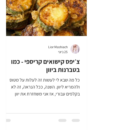
Lior Mashiach
25 ביוני
צ׳יפס קישואים קריספי - כמו
בטברנות ביוון
כל מה שבא לי לעשות זה לעלות על מטוס
ולהמריא ליוון. השנה, ככל הנראה, זה לא
בקלפים עבורי, אז אני משחזרת את יוון
בטעמים. אין כיף כמו לעבור מחוף לחוף,
מטברנה לטברנה, ולאכול את המנות הכי
טעימות שיש ליוון להציע. אחת מהמנות האלה,
צ׳יפס קישואים קריספי, היא מנה שמנשנשים
בלי לשים לב בכלל. כמה שזה טעים, עם ציזיקי