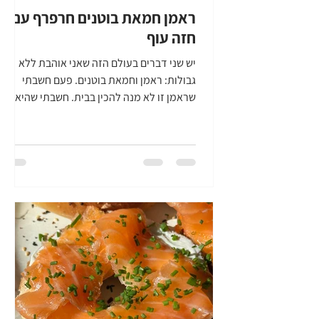
ראמן חמאת בוטנים חרפרף עם
חזה עוף
יש שני דברים בעולם הזה שאני אוהבת ללא
גבולות: ראמן וחמאת בוטנים. פעם חשבתי
שראמן זו לא מנה להכין בבית. חשבתי שהיא
דורשת המון זמן ותכנון, חשבתי שזה לוקח ימים.
אבל כבר יצא לי להכין גרסאות זריזות לראמן
בבית, שהפכו כל יום סגריר ליום חמים ונעים
בבית, עם אחת המנות הכי מנחמות שיש. אז מה
יש לנו כאן? ראמן - מרק, על בסיס חמאת
בוטנים - אני השתמשתי בסקיפי עם שברי
בוטנים כדי להוסיף מרקם - מחית קארי
תאילנדי שמוסיף חרפרפות, אבל עדינה וכיפית,
קרם קוקוס וציר עוף. אני משתמשת בציר עוף
קנוי, זה