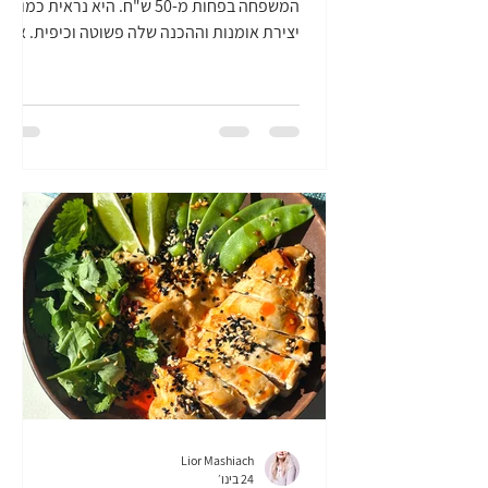
המשפחה בפחות מ-50 ש"ח. היא נראית כמו
יצירת אומנות וההכנה שלה פשוטה וכיפית. אני
גאה לפתוח שנה שנייה בה אני חלק מנבחרת
מצילי המזון של ארגון "לקט ישראל", ארגון
הצלת המזון של ישראל. מידי שבוע, לקט ישראל
דואגים למזון ל-470,000 נזקקים. זה המון. חג
פורים לפנינו, ואחת המצוות של החג היא תרומה
לאביונים. 5 ש"ח = ארוחה חמה. כלומר,
בתרומה של 50 ש"ח, לקט ישראל מעניקה 10
ארוחות חמות. זוהי מטרה חשובה, לכן אני
מעלה אותה כאן, יחד עם מתכון בעלות של
פחות מ-50
Lior Mashiach
24 בינו׳