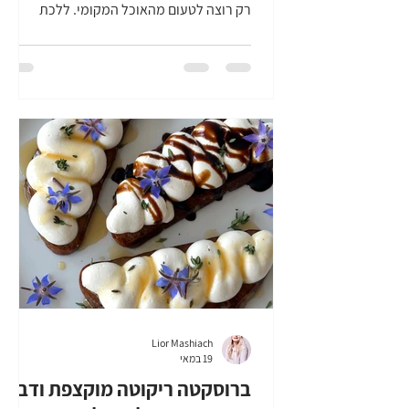
רק רוצה לטעום מהאוכל המקומי. ללכת
למקומות של המקומיים, ללכת לשוק, לטעום,
לטעום, לטעום. בעיני, איך סממן של תרבות
מקומית כמו האוכל שלה. זה מפתיע, כי יוון,
מאוד דומה לישראל, מה שבא לידי ביטוי גם
באוכל. אלא שבפועל, המטבח היווני כל כך
עשיר וכל כך מגוון, זה פשוט ללקק את
האצבעות. אז יוון לא נופלת בקטגוריית "מקום
חדש", כי היא יעד ותיק שאני תמיד שמחה
להגיע אליו ואם אפשר להכיר מקום חדש
בתוכה, מה טוב. אין כמו
Lior Mashiach
19 במאי
ברוסקטה ריקוטה מוקצפת ודבש