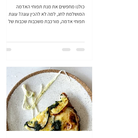
כולנו מחפשים את מנת תפוחי האדמה
המושלמת לחג, למה לא להכין עוגה? עוגת
תפוחי אדמה, מורכבת משכבות שכבות של
פרוסות תפוחי אדמה קריספיות. זה כמו גראטן
חגיגי לשבועות, אבל קצת יותר מיוחד. אין כאן
שימוש בשמנת, זו לא מנה מאוד כבדה, ויש כאן
מרכיב סודי שהופך כל ביס לממכר! בואו נכין
עוגת שכבות תפוחי אדמה קריספית (גראטן
חגיגי לשבועות)! לצפייה בסרטון ההכנה:
הכנתם? אל תשכחו לתייג אותי: אינסטגרם:
lioroooosh@ פייסבוק: Lioroooosh טיקטוק:
lioroooosh@ |מה צריך להכנת עוגת שכבות
תפוחי אדמה קריספית