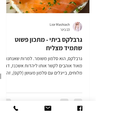
Lior Mashiach
13 בינו׳
גרבלקס ביתי - מתכון פשוט
שתמיד מצליח
גרבלקס, הוא סלמון משומר. למרות שאנחנו
מאוד אוהבים לקשר אותו ליהדות אשכנז, דגים
מלוחים, בייגלים עם סלמון מעושן (לקס), זה
בכלל מאכל שמוצאו בסקנדינביה, משוודיה
ודנמרק. כמו רבים מהדברים הטובים, הטכניקה
נולדה מהרצון לשמר את הדג, וכך להנות
מהדגה לאורך זמן מבלי שתתקלקל. הרעיון כאן
מאוד פשוט - עוטפים את הדג בתערובת של
מלח, במקרה הזה מלח וסוכר עם עוד תבלינים,
הם סופחים את הנוזלים ומייבשים את הדג.
הטעמים בו מתעצמים, הוא מקשיח ואפשר