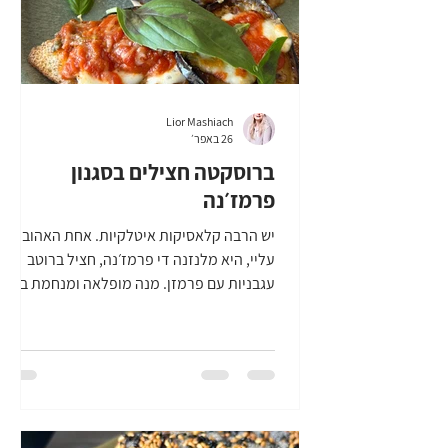
Lior Mashiach
26 באפר׳
ברוסקטה חצילים בסגנון
פרמז׳נה
יש הרבה קלאסיקות איטלקיות. אחת האהובות
עליי, היא מלנזנה די פרמז׳נה, חציל ברוטב
עגבניות עם פרמזן. מנה מופלאה ומנחמת בפני
עצמה. אם ניקח לחם טוב, או באגט ונהפוך את
המנה הזו לברוסקטה, היא הופכת למנה
מושלמת, גם לאירוח, גם כפתיח, גם כנשנוש
בערב סרט, והיא פשוט משגעת. ככה, לבד כמו
שהיא. אז בואו נכין ברוסקטה חצילים בסגנון
פרמז׳נה! |מה צריך להכנת ברוסקטה חצילים