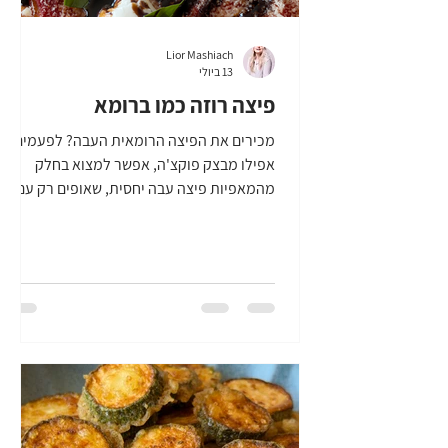
Lior Mashiach
13 ביולי
פיצה רוזה כמו ברומא
מכירים את הפיצה הרומאית העבה? לפעמים
אפילו מבצק פוקצ'ה, אפשר למצוא בחלק
מהמאפיות פיצה עבה יחסית, שאופים רק עם
רוטב עגבניות. לאחר האפייה, הפיצה מקבלת
פרמזן או פקורינו מגוררת ולפעמים אפילו עוד
תוספות. יש משהו בפיצה רוזה, כמו ברומא,
שמתאים למצב רוח מאוד מסוים. לדוגמה, אני
במצב רוח כזה, שבא לי להיות ברומא. אבל
האמת, חם מידי עכשיו ברומא. אני אולי הפעם,
רק הפעם, מעדיפה להכין פיצה רוזה כמו
ברומא אצלי בבית במזגן. ואתם? בואו נכין פיצה
רוזה כמו ברומא! |מצרכים להכנת פיצה רוזה
כמו ברומא