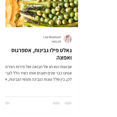
Lior Mashiach
14 במאי
גאלט פילו גבינות, אספרגוס
ואפונה
שבועות הוא חג של תבואה ושל פירות האדמה.
אנחנו כבר שנים חוגגים אותו כשיר הלל לגבינות.
לכן, בין שלל עוגות הגבינה ומגשי הגבינות, אני
מגישה לכם גם מתכון ששם את ירקות ארצינו
במרכז - גאלט פילו גבינות, אספרגוס ואפונה.
הוא מרשים, הוא ירוק ויפה, הוא קליל, הוא
מושלם לשולחן חג השבועות שלנו. אז בואו נכין
גאלט פילו גבינות, אספרגוס ואפונה! |מה צריך
להכנת גאלט פילו גבינות, אספרגוס ואפונה |