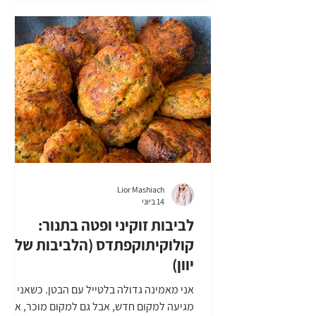
פרשי ליד או אפילו יוגורט. בואו נכין צ׳יפס
קישואים קריספי - כמו בטברנות ביוון! |מה צריך
להכנת צ׳יפס קישואים קריספי - כמו בטברנות
ביוון 4 קישואים פרוסים בעובי של 1/2-1 ס
כו
Lior Mashiach
14 ביוני
לביבות זוקיני ופטה בתנור:
קולוקיתוקפתדס (הלביבות של
יוון)
אני מאמינה גדולה בלטייל עם הבטן. כשאני
מגיעה למקום חדש, אבל גם למקום מוכר, אני