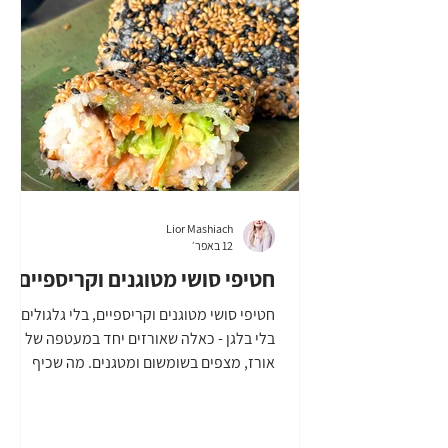
בסגנון פרמז׳נה לחם שאוהבים, אני השתמשתי
בבאגט 1-2 חצילים שמן זית, או שמן לטיגון מלח
דק רוטב עגבניות לפי המתכון כאן, או רוטב עג
Lior Mashiach
12 באפר׳
חטיפי סושי מטוגנים וקריספיים
חטיפי סושי מטוגנים וקריספיים, בלי גלגולים,
בלי בלגן - כאלה שאורזים יחד במעטפה של דף
אורז, מצפים בשומשום ומטגנים. מה שכיף
בחטיפי סושי, הוא שאפשר למלא אותם ממש
במה שרוצים. אני אוהבת תמיד לשלב חלבון, אז
הוספתי דג סלמון קצוץ, אבל זה יכול להיות כל