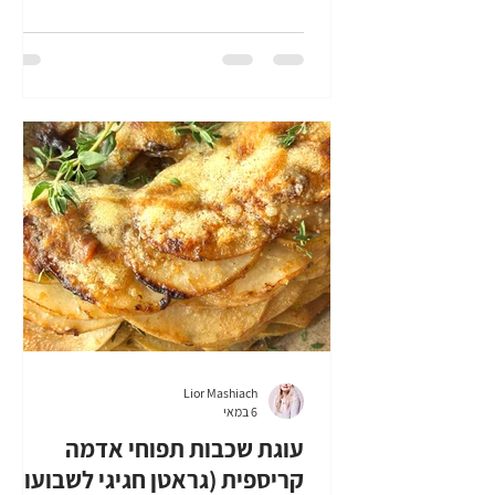
סבלניים יותר וחלקם פחות, המתאבנים עוזרים
"לאזן" קצת ולהוריד פאניקה, עד שכל האורחים
מגיעים וניתן להתחיל בארוחה. פלפלוני סוויט
בייט במילוי גבינות בתנור, מתאבנים מושלמים
לחג שבועות, צבעוניים, משלבים ירק וגבינות,
ובעיקר? טעימים בצורה קיצונית. זה המתאבן
שלכם לארוחה הזו, סמכו עליי. בואו נכין
פלפלוני סוויט בייט במילוי גבינות בתנו
Lior Mashiach
6 במאי
עוגת שכבות תפוחי אדמה
קריספית (גראטן חגיגי לשבועות)