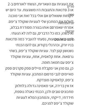
את העוגיות עם השאריות, הגשתי לאורחים ב-2 
פורים
או 3 סדנאות והתגובות היו משוגעות. עד היום יש 
פסח
לקוחות ששואלים אם אולי בכל זאת אני מוכנה 
לשלוח את המתכון שלי לעוגיות שוקולד צ'יפס. 
יום העצמאות
אמרתי שאפרסם אותו בצורה מסודרת בבלוג, 
שבועות
ואיכשהו, כמו כל הדברים, גם לזה לא הגעתי. 
לפני כמה שבועות, נסעתי להעביר כמה סדנאות 
מתכונים אהובים
בניו יורק, וכהרגלי בקודש, גם להם הכנתי 
נשנושון קטן לצד. עוגיות שוקולד צ'יפס, בשתי 
גרסאות. אחת קלאסית, אחת, עוגיות שוקולד 
צ׳יפס עם חמאה חומה.
כן, גם מהן אני מקבלת מיילים ספק סקרנים ספק 
מאיימים לגבי פרסום המתכון. עוגיות שוקולד 
צ׳יפס, קלאסיקה מוצדקת.
אז אין ברירה, אני מאמינה גדולה בלחלוק 
מתכונים טובים ולכן, הכנתי נאגלה נוספת, 
חידדתי, דייקתי, והמתכון המלא לעוגיות 
שוקולד צ'יפס לפניכם.