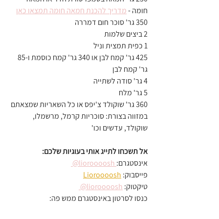
חומה - 
מדריך להכנת חמאה חומה תמצאו כאן
350 גר' סוכר חום דמררה
2 ביצים שלמות
1 כפית תמצית וניל
425 גר' קמח לבן או 340 גר' קמח כוסמת ו-85 
גר' קמח לבן
4 גר' סודה לשתייה
5 גר' מלח
360 גר' שוקולד צ'יפס או כל השאריות שמצאתם 
במזווה בצורת: סוכריות קרמל, מרשמלו, 
שוקולד, עדשים וכו'
אל תשכחו לתייג אותי בעוגיות שלכם:
אינסטגרם:
 lioroooosh@ 
פייסבוק: 
Lioroooosh
טיקטוק: 
lioroooosh@ 
כנסו לסרטון באינסטגרם ממש פה: