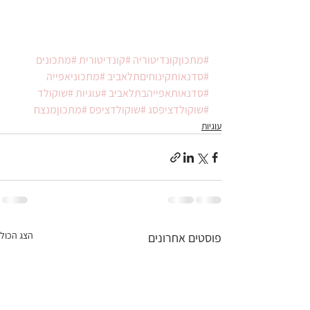
#מתכוןקונדיטוריה
#קונדיטורית
#מתכונים
#סדנאותקינוחיםתלאביב
#מתכוניאפייה
#סדנאותאפייהבתלאביב
#עוגיות
#שוקולד
#שוקולדציפסג
#שוקולדציפס
#מתכוןמנצח
עוגיות
הצג הכול
פוסטים אחרונים