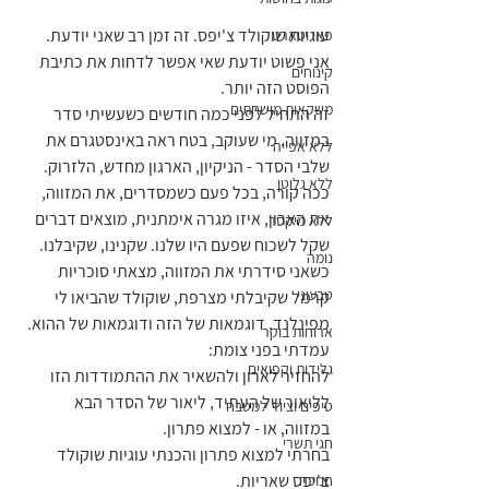
עוגיות שוקולד צ'יפס. זה זמן רב שאני יודעת. 
פאי וטארט
אני פשוט יודעת שאי אפשר לדחות את כתיבת 
קינוחים
הפוסט הזה יותר.
משקאות מושחתים
זה התחיל לפני כמה חודשים כשעשיתי סדר 
במזווה. מי שעוקב, בטח ראה באינסטגרם את 
ללא אפייה
שלבי הסדר - הניקיון, הארגון מחדש, הלזרוק.
ללא גלוטן
ככה קורה, בכל פעם כשמסדרים, את המזווה, 
את הארון, איזו מגרה אימתנית, מוצאים דברים 
ללא מיקסר
שקל לשכוח שפעם היו שלנו. שקנינו, שקיבלנו.
נומה
כשאני סידרתי את המזווה, מצאתי סוכריות 
טבעוני
קרמל שקיבלתי מצרפת, שוקולד שהביאו לי 
מפינלנד, דוגמאות של הזה ודוגמאות של ההוא.
ארוחות בוקר
עמדתי בפני צומת:
גלידות וקפואים
להחזיר לארון ולהשאיר את ההתמודדות הזו 
לליאור של העתיד, ליאור של הסדר הבא 
טיפים וציוד למטבח
במזווה, או - למצוא פתרון.
חגי תשרי
בחרתי למצוא פתרון והכנתי עוגיות שוקולד 
צ'יפס שאריות.
חנוכה