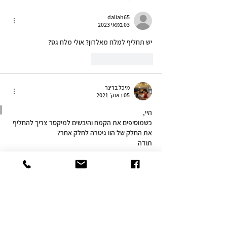
daliah65
03 במאי 2023
יש תחליף למלח מאלדון? אולי מלח גס?
לייק
להשיב
מיכל ברינר
05 באוק׳ 2021
היי,
כשמוסיפים את הקמח והיבשים למיקסר צריך להחליף 
את החלק של הוו גיטרה לחלק אחר?
תודה
לייק
להשיב