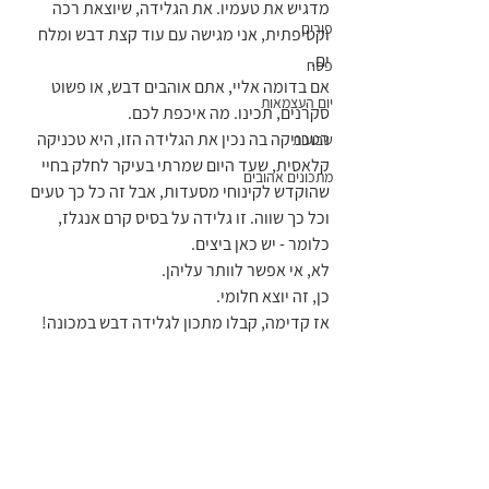
מדגיש את טעמיו. את הגלידה, שיוצאת רכה 
פורים
וקטיפתית, אני מגישה עם עוד קצת דבש ומלח 
ים.
פסח
אם בדומה אליי, אתם אוהבים דבש, או פשוט 
יום העצמאות
סקרנים, תכינו. מה איכפת לכם.
הטכניקה בה נכין את הגלידה הזו, היא טכניקה 
שבועות
קלאסית, שעד היום שמרתי בעיקר לחלק בחיי 
מתכונים אהובים
שהוקדש לקינוחי מסעדות, אבל זה כל כך טעים 
וכל כך שווה. זו גלידה על בסיס קרם אנגלז, 
כלומר - יש כאן ביצים. 
לא, אי אפשר לוותר עליהן. 
כן, זה יוצא חלומי.
אז קדימה, קבלו מתכון לגלידה דבש במכונה!