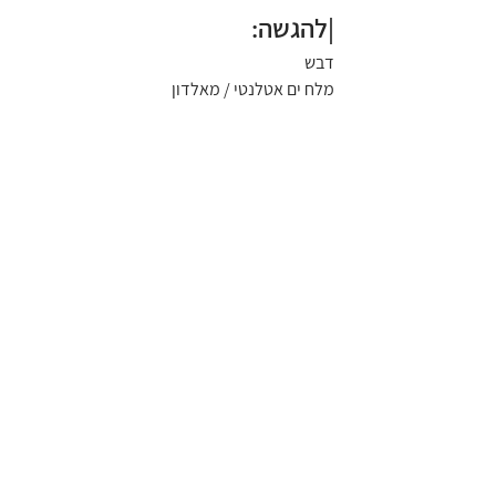
|להגשה:
דבש 
מלח ים אטלנטי / מאלדון