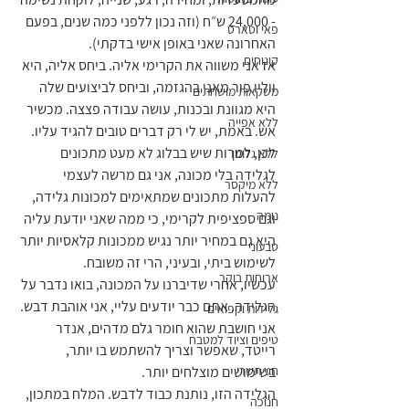
- 24,000 ש״ח (וזה נכון ללפני כמה שנים, בפעם 
פאי וטארט
האחרונה שאני באופן אישי בדקתי). 
קינוחים
אז אני משווה את הקרימי אליה. ביחס אליה, היא 
ווליו פור מאני בהגזמה, וביחס לביצועים שלה 
משקאות מושחתים
היא מגוונת ובכנות, עושה עבודה פצצה. מכשיר 
ללא אפייה
אש. באמת, יש לי רק דברים טובים להגיד עליו.
לכן, למרות שיש בבלוג לא מעט מתכונים 
ללא גלוטן
לגלידה בלי מכונה, אני גם מרשה לעצמי 
ללא מיקסר
להעלות מתכונים שמתאימים למכונות גלידה, 
נומה
וגם ספציפית לקרימי, כי ממה שאני יודעת עליה 
היא גם במחיר יותר נגיש ממכונות קלאסיות יותר 
טבעוני
לשימוש ביתי, ובעיני, הרי זה משובח.
ארוחות בוקר
עכשיו, אחרי שדיברנו על המכונה, בואו נדבר על 
הגלידה. אתם כבר יודעים עליי, אני אוהבת דבש. 
גלידות וקפואים
אני חושבת שהוא חומר גלם מדהים, אנדר 
טיפים וציוד למטבח
רייטד, שאפשר וצריך להשתמש בו יותר, 
חגי תשרי
בשימושים מוצלחים יותר.
הגלידה הזו, נותנת כבוד לדבש. המלח במתכון, 
חנוכה