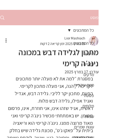
פוסט
כל המתכונים
Lior Mashiach
כל המתכונים
15 במרץ 2025
זמן קריאה 2 דקות
מתכון לגלידה דבש במכונה
לחמים
נינג׳ה קרימי
סלטים
עודכן:
17 במרץ 2025
מרקים
במסגרת ״למה את לא מעלה יותר מתכונים 
מנות עיקריות
לקרימי?״, הנה, אני מעלה מתכון לקרימי.
הפעם, מתכון יקר לליבי. גלידה דבש, אגדיל 
פסטה
ואגיד אפילו, גלידה דבש מלוח.
מלוחים
ראשית, אגיד שזהו אינו, אני חוזרת, אינו, פרסום 
ממומן. יש באמתחתי מכשיר נינג׳ה קרימי ואני 
עוגיות
מאוד מרוצה ממנו. נינג׳ה קרימי הוא וריאציה 
עוגות שמרים
ביתית על ״פאקו ג׳ט״, מכונת גלידה שיש בחלק 
עוגות בחושות
מהמסעדות, ומחירה, רגע, שנייה, לוקחת נשימה 