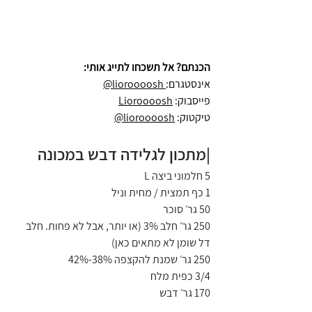
הכנתם? אל תשכחו לתייג אותי:
אינסטגרם:
 lioroooosh@
פייסבוק: 
Lioroooosh
טיקטוק: 
lioroooosh@
|מתכון לגלידה דבש במכונה
5 חלמוני ביצה L
1 כף תמצית / מחית וניל
50 גר׳ סוכר
250 גר׳ חלב 3% (או יותר, אבל לא פחות. חלב 
דל שומן לא מתאים כאן)
250 גר׳ שמנת להקצפה 38%-42%
3/4 כפית מלח
170 גר׳ דבש