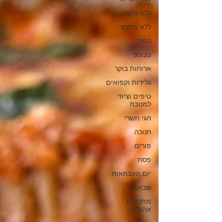
ללא גלוטן
ללא מיקסר
נומה
טבעוני
ארוחות בוקר
גלידות וקפואים
טיפים וציוד
למטבח
חגי תשרי
חנוכה
פורים
פסח
יום העצמאות
שבועות
מתכונים
אהובים