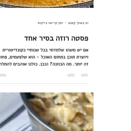
21 באוק׳ 2025
זמן קריאה 2 דקות
פסטה רוזה בסיר אחד
אם יש משהו שלמדתי בכל שנותיי כקונדיטורית
ויוצרת תוכן בתחום האוכל - הוא שלפעמים, פחו
זה יותר. מה הכוונה? ובכן. כולנו אוהבים להתלה
ממנות משוגעות עם המון מרכיבים, מנות עם נראו
בלתי מושגת, מנות שנראות כמו מתוך תפריט של
מסעדת מישלן. עד כאן בגזרת הדברים שאנחנו
אוהבים להתלהב מהם. אם אנחנו שואלים מה
המנות שאנחנו הכי אוהבים? או אילו מנות אנחנו