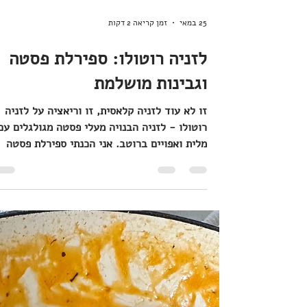
25 במאי
זמן קריאה 2 דקות
לזניה רוטולו: ספירלת פסטה
וגבינות מושלמת
זו לא עוד לזניה קלאסית, זו וריאציה על לזניה
רוטולו - לזניה הבנויה מעלי פסטה מגולגלים עם
מלית ואפויים ברוטב. אני הכנתי ספירלת פסטה
ענקית בכלי אחד, עם מלית ריקוטה ועגבניות
מיובשות, רוטב עגבניות פשוט וטעים, ומעל? איך
לא, מוצרלה נמתחת ופרמזן. אני השתמשתי בפסט
ל RUMMO מסוג MAFALDINE No 80 להכנת
הלזניה. מיוחד, טעים, הצגה. בואו נכין לזניה
רוטולו: ספירלת פסטה וגבינות מושלמת! |מה צרי
להכנת לזניה רוטולו: ספירלת פסטה וגבינות
מושלמת (תבנית בקוטר 28 ס"מ) פסטה ל