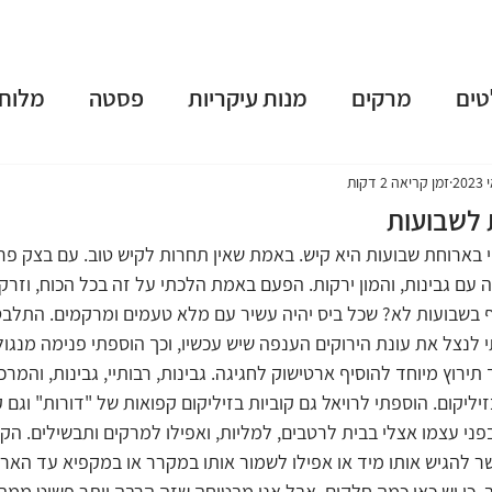
טים
מרקים
מנות עיקריות
פסטה
מלוחי
שות
פאי וטארט
קינוחים
משקאות מושחתים
זמן קריאה 2 דקות
ת לשבועות
בארוחת שבועות היא קיש. באמת שאין תחרות לקיש טוב. עם בצק פרי
נומה
טבעוני
ארוחות בוקר
גלידות וקפוא
ה עם גבינות, והמון ירקות. הפעם באמת הלכתי על זה בכל הכוח, וזרק
יף בשבועות לא? שכל ביס יהיה עשיר עם מלא טעמים ומרקמים. התלבט
 לנצל את עונת הירוקים הענפה שיש עכשיו, וכך הוספתי פנימה מנגול
 תשרי
חנוכה
פורים
פסח
יום העצמאות
ירוץ מיוחד להוסיף ארטישוק לחגיגה. גבינות, רבותיי, גבינות, והמרכי
יליקום. הוספתי לרויאל גם קוביות בזיליקום קפואות של "דורות" וגם ק
בפני עצמו אצלי בבית לרטבים, למליות, ואפילו למרקים ותבשילים. הק
ר להגיש אותו מיד או אפילו לשמור אותו במקרר או במקפיא עד הארו
, כי יש כאן כמה חלקים, אבל אני מבטיחה שזה הרבה יותר פשוט ממה