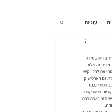
ם
עוגיות
ללא אפייה
ך בדיוק במידה 
ים
תי פנימה מלא 
תי אם להכין קיש 
ד. גם הארטישוק 
שבועות
ב הסודי נכנס 
וביות פסטו קפוא 
יש הזה נאפה בבת 
חה.
 שזה נראה, וברגע 