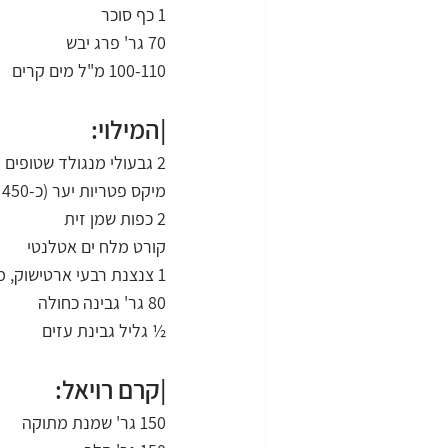
1 כף סוכר
70 גר' פרג יבש
100-110 מ"ל מים קרים
|המילוי:
2 גבעולי מנגולד שטופים וקצוצים גס – כולל הגבעולים
מיקס פטריות יער (כ-450 גר')
2 כפות שמן זית
קורט מלח ים אטלנטי
1 צנצנת רבעי ארטישוק, מסונן
80 גר' גבינה כחולה
½ גליל גבינת עזים
|קרם רויאל:
150 גר' שמנת מתוקה