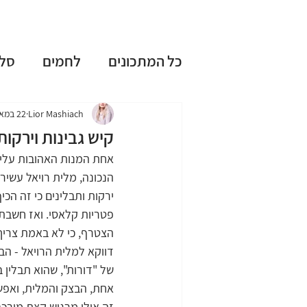
כל המתכונים
לחמים
סל
עוגות שמרים
עוגות בחו
Lior Mashiach
22 במאי 2023
קיש גבינות וירקו
אחת המנות האהובות עליי 
ללא גלוטן
ללא מיקסר
הנכונה, מלית רויאל עשיר
ירקות ותבלינים כי זה הכ
פטריות קלאסי. ואז חשבתי
טיפים וציוד למטבח
חגי
הצטרף, כי לא באמת צריך ת
דווקא למלית הרויאל - הבז
של "דורות", שהוא תבלין 
מתכונים אהובים
אחת, הבצק והמלית, ואפש
זה אולי מרגיש קצת מורכב