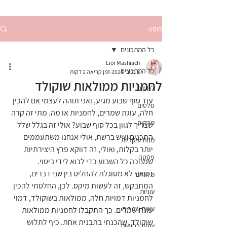
פוסט
כל המתכונים
Lior Mashiach
כל המתכונים
8 בנוב׳ 2024
זמן קריאה 2 דקות
לחמניות ממולאות שוקולד
לחמים
עוד סוף שבוע מגיע, ואני תוהה לעצמי אם להכין 
סלטים
חלה, עוגת שמרים, לחמניות או מה. מתי זה קרה 
מרקים
שצריך לגוון בכל סוף שבוע? אולי זה בגלל שלל 
התכנים שיש ברשת, אולי אנחנו משתעממים 
מנות עיקריות
יותר בקלות, ואולי, זה דווקא פרץ היצירתיות 
פסטה
שמחכה כל השבוע כדי לבוא לידי ביטוי.
כשאני לא מסוגלת להחליט בין שני דברים, 
מלוחים
המתבקש, זה לעשות מיקס. לכן, החלטתי להכין 
עוגיות
לחמניות דמויות חלה, ממולאות בשוקולד, דמוי 
עוגות שמרים
עוגת שמרים. כך התקבלו לחמניות ממולאות 
שוקולד, שהכנתי בתבנית אחת. כיף לתלוש 
עוגות בחושות