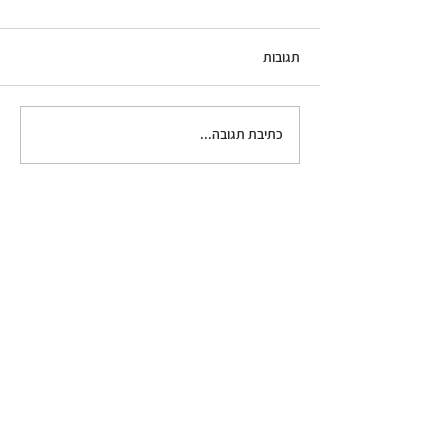
תגובות
כתיבת תגובה...
לחם תירס (קורנברד) עם
חמאה חומה ומייפל