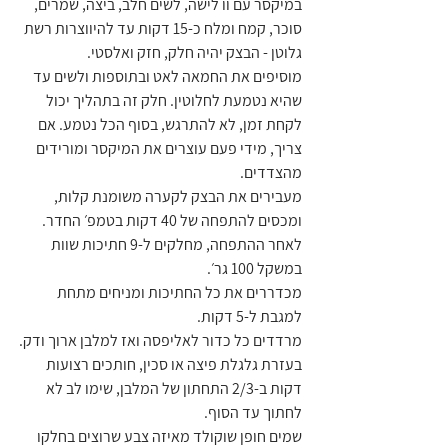
במיקסר עם וו לישה, לשים חלב, ביצה, שמרים, 
סוכר, קמח ומלח כ-15 דקות עד להיווצרות רשת 
גלוטן - הבצק יהיה חלק, חזק ואלסטי.
מוסיפים את החמאה לאט ובתוספות ולשים עד 
שהיא נטמעת לחלוטין. חלק זה בתהליך יכול 
לקחת זמן, לא להתרגש, בסוף הכל נטמע. אם 
צריך, מידי פעם עוצרים את המיקסר ומורידים 
מהצדדים.
מעבירים את הבצק לקערה משומנת קלות, 
ומכסים להתפחה של 40 דקות בטמפ׳ החדר.
לאחר ההתפחה, מחלקים ל-9 חתיכות שוות 
במשקל 100 גר׳.
מכדררים את כל החתיכות ומניחים מתחת 
למגבת ל-5 דקות.
מרדדים כל כדור לאליפסה ואז למלבן ארוך ודק.
בעזרת גלגלת פיצה או סכין, חותכים רצועות 
דקות ב-2/3 התחתון של המלבן, שימו לב לא 
לחתוך עד הסוף.
שמים חופן שוקולד מאיזה צבע שרוצים בחלקו 