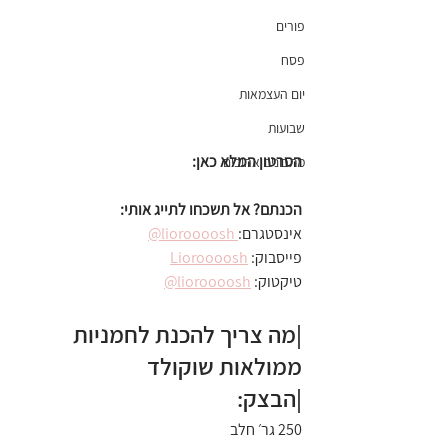
פורים
פסח
יום העצמאות
שבועות
הסרטון המלא כאן:
מתכונים אהובים
הכנתם? אל תשכחו לתייג אותי:
אינסטגרם:
 lioroooosh@
פייסבוק: 
Lioroooosh
טיקטוק: 
lioroooosh@
|מה צריך להכנת לחמניות 
ממולאות שוקולד
|הבצק:
250 גר׳ חלב