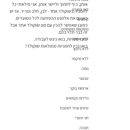
אותן, כיף לחתוך וליישר אותן. אני מילאתי כל 
פאי וטארט
לחמניה בשוקולד אחר - לבן, חלב ומריר. אז יש 
כאן גם את אלמנט ההפתעה לכל הסועדים.
קינוחים
כמובן שאפשר להכין עם סוג שוקולד אחד אבל 
משקאות מושחתים
זה כבר תלוי בכם.
עזבו שטויות, בואו ניגש לעבודה.
ללא אפייה
בואו נכין לחמניות ממולאות שוקולד!
ללא גלוטן
ללא מיקסר
נומה
טבעוני
ארוחות בוקר
גלידות וקפואים
טיפים וציוד למטבח
חגי תשרי
חנוכה