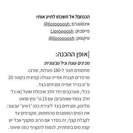
הכנתם? אל תשכחו לתייג אותי:
אינסטגרם:
 lioroooosh@
פייסבוק: 
Lioroooosh
טיקטוק: 
lioroooosh@
|אופן ההכנה:
מכינים עוגת וניל טבעונית:
מחממים תנור ל-180 מעלות, טורבו.
מרפדים תבנית אפייה עגולה קפיצית בקוטר 20 
ס״מ בנייר אפייה ומניחים בצד.
בכלי, מערבבים יחד חלב שיבולת שועל (או כל 
חלב צמחי שאוהבים) עם 15 גר׳ מיץ סחוט 
מלימון, ומניחים בצד ליצירת כמו ״רוויון״ טבעוני.
את המים המסוננים מהחומוס, מקציפים עד 
לקבלת קצף, זה בסדר אם הרוב מוקצף אבל יש 
קצת מים בתחתית, לנסות להקציף כמה שיותר.