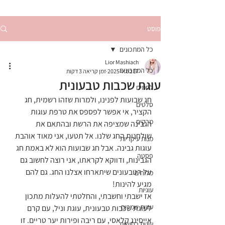
פוסט
כל המתכונים
Lior Mashiach
כל המתכונים
17 במאי 2025
זמן קריאה 3 דקות
עוגת שכבות טבעונית
לחמים
חג שבועות לפנינו, ולמרות שזהו רשמית, חג 
סלטים
הקציר, אי אפשר לפספס את טרפת עוגות 
מרקים
הגבינה שמציפה את הרשת ובהתאם את 
שולחנות החג שלנו. אל תטעו, אני מאוד אוהבת 
מנות עיקריות
עוגות גבינה. אבל חג שבועות הוא לא באמת חג 
פסטה
הגבינות, ודווקא לקראתו, אני רוצה לחשוב גם 
על הטבעונים שיתארחו אצלנו החג. גם להם 
מלוחים
מגיע להינות!
עוגיות
אז ישבתי וחשבתי, והחלטתי להעלות מתכון 
עוגות שמרים
לעוגת שכבות טבעונית, עוגת וניל, עם קרם 
אייסינג קלאסי, עם ריבה ופירות יער טריים. זו 
עוגות בחושות