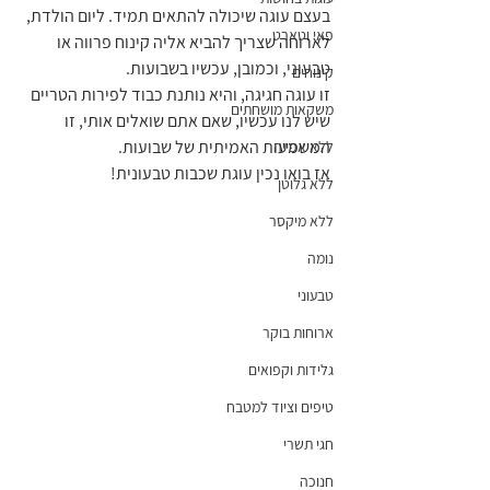
בעצם עוגה שיכולה להתאים תמיד. ליום הולדת, 
פאי וטארט
לארוחה שצריך להביא אליה קינוח פרווה או 
טבעוני, וכמובן, עכשיו בשבועות.
קינוחים
זו עוגה חגיגה, והיא נותנת כבוד לפירות הטריים 
משקאות מושחתים
שיש לנו עכשיו, שאם אתם שואלים אותי, זו 
המשמעות האמיתית של שבועות.
ללא אפייה
אז בואו נכין עוגת שכבות טבעונית!
ללא גלוטן
ללא מיקסר
נומה
טבעוני
ארוחות בוקר
גלידות וקפואים
טיפים וציוד למטבח
חגי תשרי
חנוכה