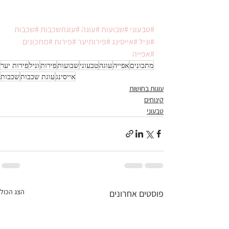
#טבעוני
#שבועות
#עוגה
#עוגתשכבות
#שכבות
#וניל
#אייסינג
#פירותיער
#פירות
#מתכונים
#אפייה
מתכונים
אפייה
עוגה
טבעוני
שבועות
פירות
וניל
פירות יער
אייסינג
עוגת שכבות
שכבות
עוגות בחושות
קינוחים
טבעוני
הצג הכול
פוסטים אחרונים