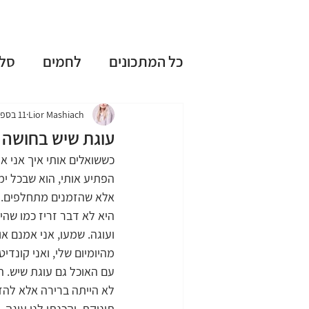
כל המתכונים
לחמים
סל
עוגות שמרים
עוגות בחו
Lior Mashiach
11 בספט׳ 2024
עוגת שיש בחושה 
כששואלים אותי איך אני 
ללא גלוטן
ללא מיקסר
הפתיע אותי, הוא שבכל ימ
אלא שהזמנים מתחלפים. הי
היא לא דבר זריז כמו שהי
טיפים וציוד למטבח
חגי
ועוגה. שמעו, אני אמנם א
מהיומיום שלי, ואני קונדיט
עם האוכל גם עוגת שיש. 
מתכונים אהובים
לא הייתה ברירה אלא להזמי
תינוקת, והכנתי לנו עוגה