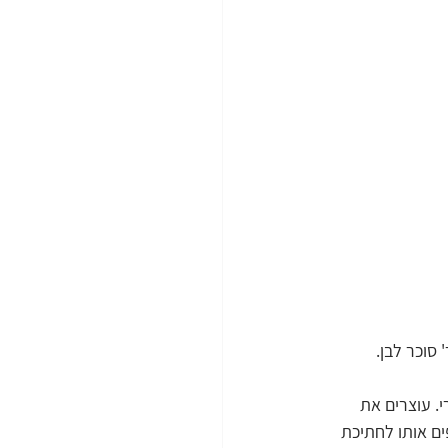
 מקרימים 115 גר' חמאה רכה בטמפ' החדר עם 50 גר' אבקת סוכר ו-25 גר' סוכר לבן. 
 עוצרים את 
ים אותו לחתיכת 