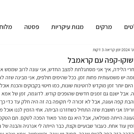
טים
מרקים
מנות עיקריות
פסטה
מלוחי
שות
פאי וטארט
קינוחים
משקאות מושחתים
זמן קריאה 3 דקות
שוקו-קפה עם קראמבל
אחרי הלידה, איך אני מסתגלתת למצב החדש, אני עונה לרוב שממש א
נומה
טבעוני
ארוחות בוקר
גלידות וקפוא
מה יש משמעותית פחות זמן. ככל שהימים חולפים, אני מבינה שזה לא 
ום יותר זמן מוקדש לרוטינות שונות, כמו חיטוי בקבוקים והכנת אוכל
ה. אבל ישנם גם זמנים חדשים שהופכים קודש. לדוגמה, זמן של אמא 
 תשרי
חנוכה
פורים
פסח
יום העצמאות
והבת קפה ועוגה, אבל לא זכורה לי תקופה בה זה היה חלק עד כדי כך 
ורית! אני חושבת שזה התחיל כשחזרנו הביתה. אחי הזמין לננו אוכל מוכ
העוגה הייתה מופלאה, אבל היא גם מהר מאוד הפכה לטקס. תם הטקס,
ן עוד אחת. כעבור שבועיים וקצת, כבר הייתה לי אנרגיה והבנה של ני
. הדבר הזה הפך להיות שגרה. תמיד יש עוגה, וכשאפשר, אמא ואבא עוש