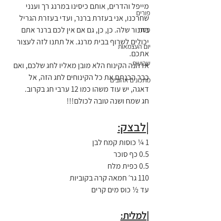
מייפל והדרים, אותם כיסינו במרנג רך וענני 
פורים
שחרכנו, אני בעזרת ברנר, ועדי בעזרת הגריל 
בתנור שלה. כן, כן, גם אם אין לכם ברנר אתם 
פסח
יכולים לשרוף בבית מרנג. אל תתנו לזה לעצור 
יום העצמאות
אתכם.
שבועות
אז הנה הקינוח הלא מובן מאליו לחג שלכם, ואם 
כבר הכנתם את כל הקינוחים לחג הזה, אל 
מתכונים אהובים
דאגה, יש עוד משהו כמו 12 ערבי חג בקרוב.
חג שמח ושנה טובה לכולם!!!
|לבצק:
1 ¼ כוסות קמח לבן
0.5 כף סוכר
0.5 כפית מלח
110 גר׳ חמאה קרה בקוביות
עד ½ כוס מים קרים
|למלית: