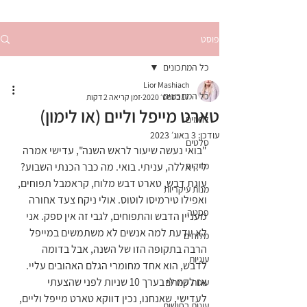
פוסט
כל המתכונים
Lior Mashiach
כל המתכונים
17 בספט׳ 2020
זמן קריאה 2 דקות
טארט מייפל וליים (או לימון)
לחמים
עודכן:
3 באוג׳ 2023
סלטים
"בואי נעשה שיעור לראש השנה", עדישי אמרה 
מרקים
לי. יאללה, עניתי. בואי. מה כבר הכנתי השבוע? 
עוגת דבש, טארט דבש מלוח, קראמבל תפוחים, 
מנות עיקריות
ואפילו טירמיסו לוטוס. אולי ניקח צעד אחורה 
פסטה
מעניין הדבש והתפוחים, לגבי זה אין ספק. אני 
לא יודעת למה אנשים לא משתמשים במייפל 
מלוחים
הרבה בתקופה הזו של השנה, אבל בדומה 
עוגיות
לדבש, הוא אחד מחומרי הגלם האהובים עליי. 
אז לקח לי בערך 10 שניות לפני שהצעתי 
עוגות שמרים
לעדישי, שאנחנו, נכין דווקא טארט מייפל וליים, 
עוגות בחושות