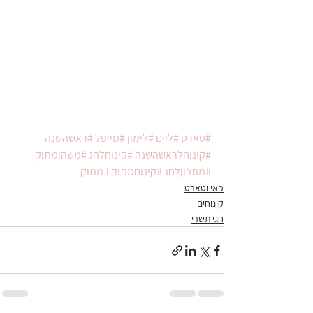
#טארט
#ליים
#לימון
#מייפל
#ראשהשנה
#קינוחלראשהשנה
#קינוחלחג
#משהומתוק
#מתכוןלחג
#קינוחמתוק
#מתוק
פאי וטארט
קינוחים
חגי תשרי