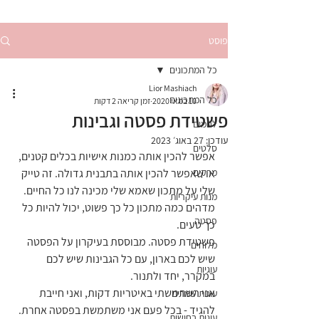
פוסט
כל המתכונים
Lior Mashiach
כל המתכונים
10 במאי 2020
זמן קריאה 2 דקות
פשטידת פסטה וגבינות
לחמים
עודכן:
27 באוג׳ 2023
סלטים
אפשר להכין אותה כמנות אישיות בכלים קטנים, 
מרקים
או שאפשר להכין אותה בתבנית גדולה. זה טייק 
שלי על מתכון שאמא שלי מכינה לנו כל החיים. 
מנות עיקריות
מדהים כמה מתכון כל כך פשוט, יכול להיות כל 
פסטה
כך טעים.
פשטידת פסטה. מבוססת בעיקרון על הפסטה 
מלוחים
שיש לכם בארון, עם כל הגבינות שיש לכם 
עוגיות
במקרר, יחד ולתנור. 
אני השתמשתי באיטריות דקות, ואני חייבת 
עוגות שמרים
להגיד - בכל פעם אני משתמשת בפסטה אחרת. 
עוגות בחושות