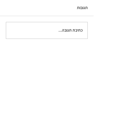
תגובות
סלט עגבניות עם בוראטה
כתיבת תגובה...