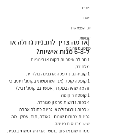
פורים
פסח
יום העצמאות
שבועות
|אז מה צריך לתבנית גדולה או 
מתכונים אהובים
ל-6-8 מנות אישיות?
1 חבילה איטריות דקות או בינוניות
מלח דק
1 קוביה גבינת פטה או גבינה בולגרית
1 קופסה קוטג' (אני השתמשתי בקוטג' זיתים כי 
זה מה שהיה במקרר, אפשר גם קוטג' רגיל)
1 קופסה ריקוטה
4 כפות גדושות פרמזן מגוררת
2 כפות גורגונזולה או גבינה כחולה אחרת
גבינות צהובות שונות - גאודה, תום, עמק - מה 
שיש מכניסים פנימה
ממרח שום או שום כתוש - אני השתמשתי בכפית 