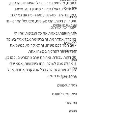
באמת, מה שיש בארון. אבל האיטריות הדקות, 
פאי וטארט
לא יודעת. כאילו נוצרו למתכון הזה. משהו 
במרקם שלהן מושלם למטרה. אז אם בא לכם, 
קינוחים
איטריות דקות, הכי פשוטות, אלא של המרק - זה 
משקאות מושחתים
יעבוד כאן מושלם.
לזה הוספתי באמת את כל הגבינות שהיו לי 
ללא אפייה
במקרר, אסדר את זה ברשימה אבל אגיד בעיקר 
ללא גלוטן
- אם חסר לכם משהו, זה לא קריטי. כמעט את 
ללא מיקסר
הכל אפשר להחליף במשהו אחר.
20 דקות עבודה, וארוחת ערב מהסרטים. כמו כן, 
נומה
זו אחלה מנה לשולחן החג בשבועות, אמא שלי 
טבעוני
מכינה אותה גם לחג בכל שנה קצת אחרת, אבל 
היא מושלמת תמיד.
ארוחות בוקר
גלידות וקפואים
טיפים וציוד למטבח
חגי תשרי
חנוכה