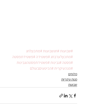
#שבועות
#חגשבועות
#מתכוןלחג
#מתכוןלערבחג
#פשטידה
#פשטידתפסטה
#פסטה
#גבינות
#פשטידתפסטהוגבינות
#מנהעיקרית
#הכיטעיםבעולם
מלוחים
מנות עיקריות
שבועות