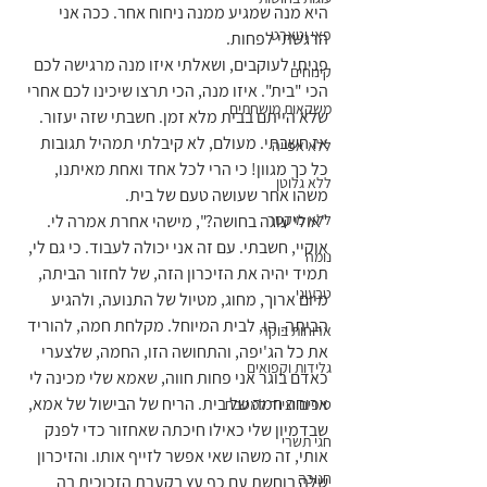
היא מנה שמגיע ממנה ניחוח אחר. ככה אני 
פאי וטארט
הרגשתי לפחות.
פניתי לעוקבים, ושאלתי איזו מנה מרגישה לכם 
קינוחים
הכי "בית". איזו מנה, הכי תרצו שיכינו לכם אחרי 
משקאות מושחתים
שלא הייתם בבית מלא זמן. חשבתי שזה יעזור. 
אז חשבתי. מעולם, לא קיבלתי תמהיל תגובות 
ללא אפייה
כל כך מגוון! כי הרי לכל אחד ואחת מאיתנו, 
ללא גלוטן
משהו אחר שעושה טעם של בית.
ללא מיקסר
"אולי עוגה בחושה?", מישהי אחרת אמרה לי. 
אוקיי, חשבתי. עם זה אני יכולה לעבוד. כי גם לי, 
נומה
תמיד יהיה את הזיכרון הזה, של לחזור הביתה, 
טבעוני
מיום ארוך, מחוג, מטיול של התנועה, ולהגיע 
הביתה. הו, לבית המיוחל. מקלחת חמה, להוריד 
ארוחות בוקר
את כל הג'יפה, והתחושה הזו, החמה, שלצערי 
גלידות וקפואים
כאדם בוגר אני פחות חווה, שאמא שלי מכינה לי 
ארוחה חמה של בית. הריח של הבישול של אמא, 
טיפים וציוד למטבח
שבדמיון שלי כאילו חיכתה שאחזור כדי לפנק 
חגי תשרי
אותי, זה משהו שאי אפשר לזייף אותו. והזיכרון 
חנוכה
שלה בוחשת עם כף עץ בקערת הזכוכית בה 