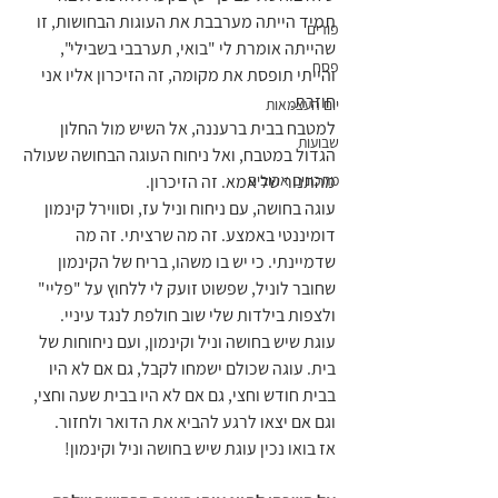
תמיד הייתה מערבבת את העוגות הבחושות, זו 
פורים
שהייתה אומרת לי "בואי, תערבבי בשבילי", 
פסח
והייתי תופסת את מקומה, זה הזיכרון אליו אני 
חוזרת. 
יום העצמאות
למטבח בבית ברעננה, אל השיש מול החלון 
שבועות
הגדול במטבח, ואל ניחוח העוגה הבחושה שעולה 
מתכונים אהובים
מהתנור של אמא. זה הזיכרון. 
עוגה בחושה, עם ניחוח וניל עז, וסווירל קינמון 
דומיננטי באמצע. זה מה שרציתי. זה מה 
שדמיינתי. כי יש בו משהו, בריח של הקינמון 
שחובר לוניל, שפשוט זועק לי ללחוץ על "פליי" 
ולצפות בילדות שלי שוב חולפת לנגד עיניי.
עוגת שיש בחושה וניל וקינמון, ועם ניחוחות של 
בית. עוגה שכולם ישמחו לקבל, גם אם לא היו 
בבית חודש וחצי, גם אם לא היו בבית שעה וחצי, 
וגם אם יצאו לרגע להביא את הדואר ולחזור.
אז בואו נכין עוגת שיש בחושה וניל וקינמון!