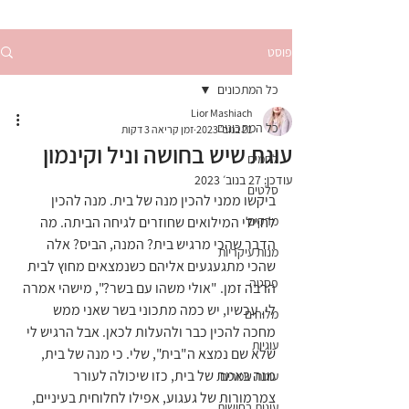
פוסט
כל המתכונים
Lior Mashiach
כל המתכונים
21 בנוב׳ 2023
זמן קריאה 3 דקות
עוגת שיש בחושה וניל וקינמון
לחמים
עודכן:
27 בנוב׳ 2023
סלטים
ביקשו ממני להכין מנה של בית. מנה להכין 
מרקים
לחיילי המילואים שחוזרים לגיחה הביתה. מה 
הדבר שהכי מרגיש בית? המנה, הביס? אלה 
מנות עיקריות
שהכי מתגעגעים אליהם כשנמצאים מחוץ לבית 
פסטה
הרבה זמן. "אולי משהו עם בשר?", מישהי אמרה 
לי. עכשיו, יש כמה מתכוני בשר שאני ממש 
מלוחים
מחכה להכין כבר ולהעלות לכאן. אבל הרגיש לי 
עוגיות
שלא שם נמצא ה"בית", שלי. כי מנה של בית, 
מנה באמת של בית, כזו שיכולה לעורר 
עוגות שמרים
צמרמורות של געגוע, אפילו לחלוחית בעיניים, 
עוגות בחושות