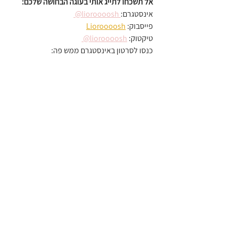
אל תשכחו לתייג אותי בעוגה הבחושה שלכם:
אינסטגרם:
 lioroooosh@ 
פייסבוק: 
Lioroooosh
טיקטוק: 
lioroooosh@ 
כנסו לסרטון באינסטגרם ממש פה: