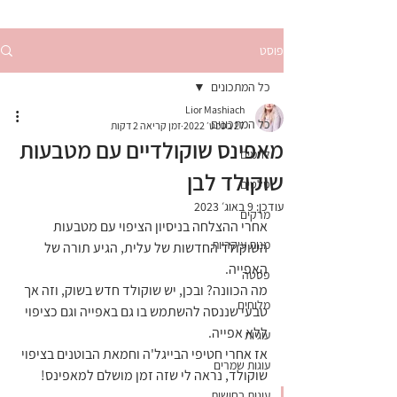
פוסט
כל המתכונים
Lior Mashiach
כל המתכונים
27 בספט׳ 2022
זמן קריאה 2 דקות
מאפינס שוקולדיים עם מטבעות
לחמים
שוקולד לבן
סלטים
עודכן:
9 באוג׳ 2023
מרקים
אחרי ההצלחה בניסיון הציפוי עם מטבעות 
מנות עיקריות
השוקולד החדשות של עלית, הגיע תורה של 
האפייה.
פסטה
מה הכוונה? ובכן, יש שוקולד חדש בשוק, וזה אך 
מלוחים
טבעי שננסה להשתמש בו גם באפייה וגם כציפוי 
ללא אפייה.
עוגיות
אז אחרי חטיפי הבייגל'ה וחמאת הבוטנים בציפוי 
עוגות שמרים
שוקולד, נראה לי שזה זמן מושלם למאפינס!
עוגות בחושות