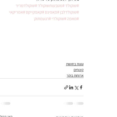
#שוקולד
#מטבעותשוקולד
#שוקולדמריר
#שוקולדלבן
#מאפינס
#קאפקייקס
#אמריקאי
#מאפה
#שוקולדי
#רגעמתוק
עוגות בחושות
קינוחים
ארוחות בוקר
הצג הכול