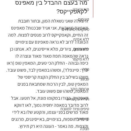
מה בעצם ההבדל בין מאפינס 
פאי וטארט
לקאפקייקס?
קינוחים
זו שאלה שאני נשאלת המון, ובתור חובבת 
מאפינס מושבעת, אני אגיד שבכנות? מאפינס 
משקאות מושחתים
זה החיים, וקאפקייקס לרוב מנסים לפצות. למה 
ללא אפייה
הכוונה? לרוב לא נראה מאפינס עם ציפויים 
משוגעים, ציורים, מלא אייסינגים, לא. אנחנו כן 
ללא גלוטן
נראה שהמאפה תפח מאוד מאוד ונוצרה לו 
ללא מיקסר
כיפה גבוהה - החלק הכי טעים, המאפין טופ (ראו 
נומה
ערך: סיינפלד), ומשהו במאפין לבד, פשוט עובד. 
משהו בשילוב בין החלק הקצת קריספי של 
טבעוני
המאפין טופ, לבין הרכות שמתבאת בפנים 
ארוחות בוקר
המאפה, משהו שם פשוט עובד.
קאפקייק, כבודו במקומו מונח, אל תטעו. אבל 
גלידות וקפואים
לרוב מדובר במאפה יחסית נמוך, לאו דווקא 
טיפים וציוד למטבח
מאוד מרשים בפני עצמו, והקטע שלו בא לידי 
חגי תשרי
ביטוי בתוספות, בציפויים, באייסינגים, מרנגים 
וקצפות. מה נאמר - העוגה היא רק תירוץ.
חנוכה