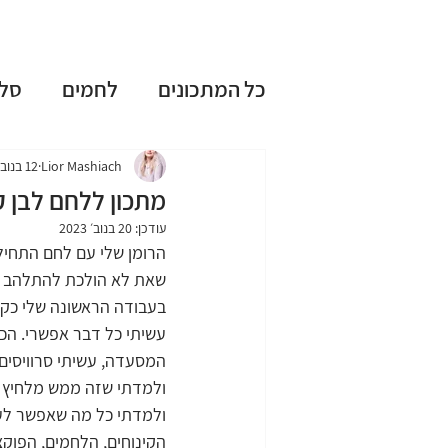
כל המתכונים
לחמים
סל
עוגות שמרים
עוגות בחו
Lior Mashiach
12 בנוב׳ 2023
מתכון ללחם לבן 
עודכן:
20 בנוב׳ 2023
ללא גלוטן
ללא מיקסר
הרומן שלי עם לחם התחיל 
שאת לא הולכת להתלהב ממ
בעבודה הראשונה שלי כקונ
טיפים וציוד למטבח
חגי
עשיתי כל דבר אפשרי. הכ
המסעדה, עשיתי סרוויסים 
מתכונים אהובים
ולמדתי כל מה שאפשר לעש
הקינוחים, הלחמים, הפוקצ