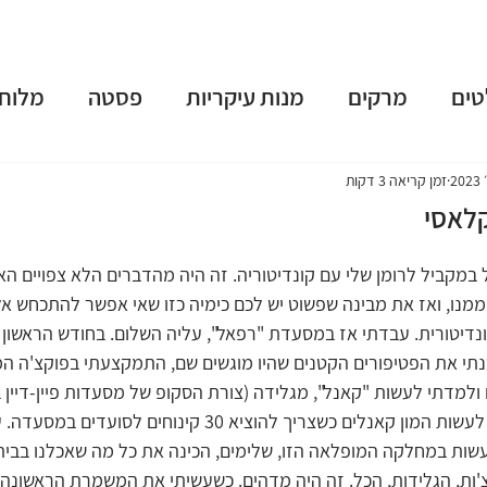
טים
מרקים
מנות עיקריות
פסטה
מלוחי
שות
פאי וטארט
קינוחים
משקאות מושחתים
זמן קריאה 3 דקות
קלאסי
נומה
טבעוני
ארוחות בוקר
גלידות וקפוא
במקביל לרומן שלי עם קונדיטוריה. זה היה מהדברים הלא צפויים הא
נו, ואז את מבינה שפשוט יש לכם כימיה כזו שאי אפשר להתכחש אלי
דיטורית. עבדתי אז במסעדת "רפאל", עליה השלום. בחודש הראשון של
 תשרי
חנוכה
פורים
פסח
יום העצמאות
נתי את הפטיפורים הקטנים שהיו מוגשים שם, התמקצעתי בפוקצ'ה ה
ולמדתי לעשות "קאנל", מגלידה (צורת הסקופ של מסעדות פיין-דיין ב
ולמדתי שזה ממש מלחיץ לעשות המון קאנלים כשצריך להוציא 30 קינ
ות במחלקה המופלאה הזו, שלימים, הכינה את כל מה שאכלנו בבית -
'ות, הגלידות, הכל. זה היה מדהים. כשעשיתי את המשמרת הראשונה 