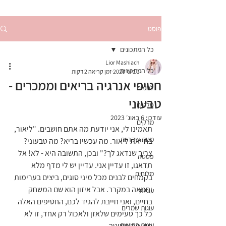
פוסט
כל המתכונים
Lior Mashiach
כל המתכונים
1 ביוני 2020
זמן קריאה 2 דקות
חטיפי אנרגיה בריאים וממכרים -
לחמים
טבעוני
סלטים
עודכן:
6 באוג׳ 2023
מרקים
תאמינו לי, אני יודעת מה אתם חושבים. "ליאור, 
מנות עיקריות
בחייאת ליאור. מה עכשיו בריא? מה טבעוני? 
צריך שנדאג לך?" ובכן, התשובה היא - לא! אל 
פסטה
תדאגו, זו עדיין אני. עדיין יש לי מדף מלא 
מלוחים
בקמחים לבנים מכל מיני סוגים, ביצים בערימות 
וחמאה במקרר. אבל איזון הוא שם המשחק 
עוגיות
בחיים, ואני חייבת להגיד לכם, החטיפים האלה 
עוגות שמרים
כל כך טעימים שלאזן ולאכול רק אחד, זו לא 
עוגות בחושות
משימה פשוטה. 