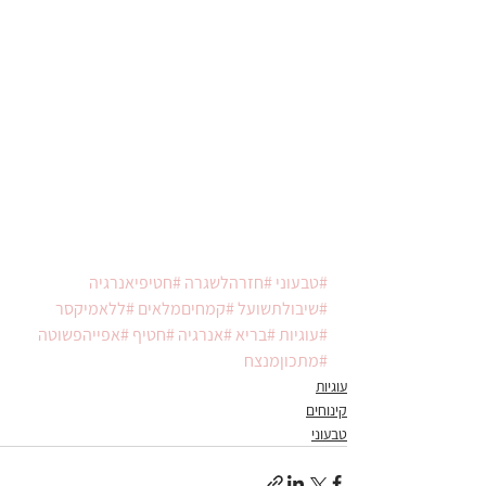
#טבעוני
#חזרהלשגרה
#חטיפיאנרגיה
#שיבולתשועל
#קמחיםמלאים
#ללאמיקסר
#עוגיות
#בריא
#אנרגיה
#חטיף
#אפייהפשוטה
#מתכוןמנצח
עוגיות
קינוחים
טבעוני