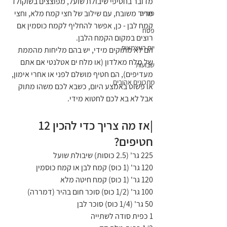
מדובר בחטיפי שיבולת שועל, מפוצצים בשוקולד 
מריר משובח, עם שילוב של חצי קמח מלא, וחצי 
פורים
קמח לבן - כן, אפשר להחליף לקמח כוסמין אם 
פסח
רוצים במקום הקמח הלבן. 
יום העצמאות
הם לא מתוקים מידי, יש בהם מליחות מהממת 
של מלח מאלדון (או מלח ים אטלנטי אם אתם 
שבועות
מעדיפים), הם חטיף מושלם לפני או אחרי אימון, 
מתכונים אהובים
או פשוט באמצע היום, כשבא לכם משהו מתוק 
אבל לא בא לכם לחטוא מידי. 
|אז מה צריך כדי להכין 12 
חטיפים?
225 גר' (2.5 כוסות) שיבולת שועל
120 גר' (1 כוס) קמח לבן או קמח כוסמין
120 גר' (1 כוס) קמח חיטה מלא
100 גר' (1/2 כוס) סוכר חום בהיר (דמררה)
50 גר' (1/4 כוס) סוכר לבן
1 כפית סודה לשתייה