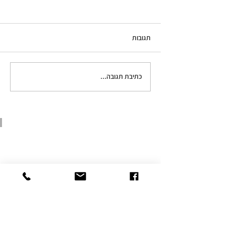
תגובות
בראוניז פטל עם חומץ בלסמי
כתיבת תגובה...