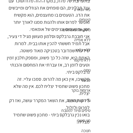
בתערובת של מלח, במקרה הזה מלח וסוכר עם 
עוד תבלינים, הם סופחים את הנוזלים ומייבשים 
פאי וטארט
את הדג. הטעמים בו מתעצמים, הוא מקשיח 
קינוחים
ואפשר לפרוס אותו ולהנות ממנו לאורך יותר 
זמן, ומטעמים עצימים של אומאמי.
משקאות מושחתים
אני חובבת גרבלקס וסלמון מעושן מגיל די צעיר, 
ללא אפייה
אבל תמיד חששתי להכין אותו בבית. למרות 
ללא גלוטן
שידעתי שמדובר בטכניקה מאוד פשוטה.
האמת היא, שזה כל כך פשוט, ומספק חלבון זמין 
ללא מיקסר
וטעים לזמן רב, אז עברתי את המחסום והכנתי 
נומה
גרבלקס ביתי.
תקשיבו, אין כאן מה להרוס. סמכו עליי. זה 
טבעוני
מתכון פשוט שתמיד יצליח לכם. אין מה שלא 
ארוחות בוקר
יצליח. 
5 דקות הכנה, את השאר המקרר עושה, ואז רק 
גלידות וקפואים
לפרוס ולזלול.
טיפים וציוד למטבח
בואו נכין גרבלקס ביתי - מתכון פשוט שתמיד 
חגי תשרי
מצליח!
חנוכה