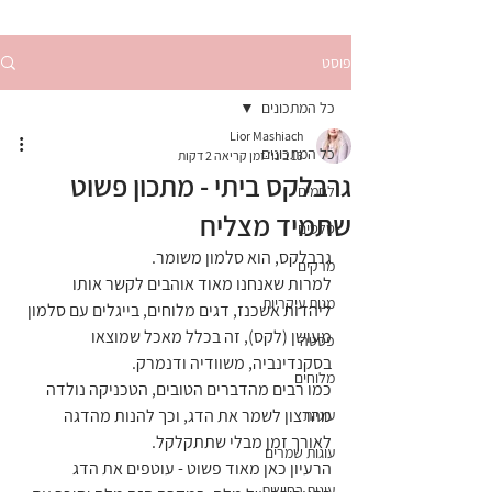
פוסט
כל המתכונים
Lior Mashiach
כל המתכונים
13 בינו׳
זמן קריאה 2 דקות
גרבלקס ביתי - מתכון פשוט
לחמים
שתמיד מצליח
סלטים
גרבלקס, הוא סלמון משומר.
מרקים
למרות שאנחנו מאוד אוהבים לקשר אותו 
מנות עיקריות
ליהדות אשכנז, דגים מלוחים, בייגלים עם סלמון 
מעושן (לקס), זה בכלל מאכל שמוצאו 
פסטה
בסקנדינביה, משוודיה ודנמרק. 
מלוחים
כמו רבים מהדברים הטובים, הטכניקה נולדה 
מהרצון לשמר את הדג, וכך להנות מהדגה 
עוגיות
לאורך זמן מבלי שתתקלקל. 
עוגות שמרים
הרעיון כאן מאוד פשוט - עוטפים את הדג 
עוגות בחושות