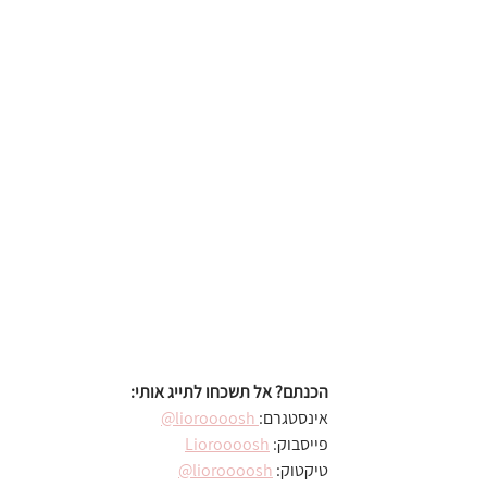
הכנתם? אל תשכחו לתייג אותי:
אינסטגרם:
 lioroooosh@
פייסבוק: 
Lioroooosh
טיקטוק: 
lioroooosh@