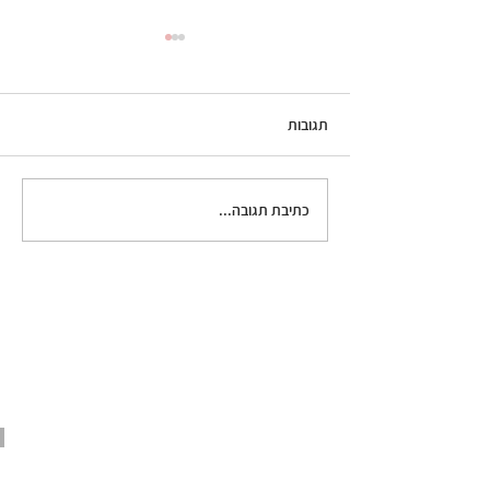
תגובות
סלט עגבניות עם בוראטה
כתיבת תגובה...