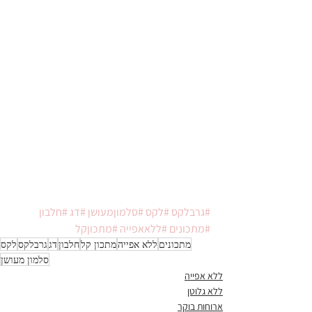
#גרבלקס
#לקס
#סלמוןמעושן
#דג
#חלבון
#מתכונים
#ללאאפייה
#מתכוןקל
מתכונים
ללא אפייה
מתכון קל
חלבון
דג
גרבלקס
לקס
סלמון מעושן
ללא אפייה
ללא גלוטן
ארוחות בוקר