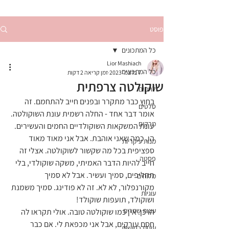
פוסט
כל המתכונים
Lior Mashiach
כל המתכונים
7 בדצמ׳ 2023
זמן קריאה 2 דקות
שוקולטה צרפתית
לחמים
בחוץ כבר מתקרר ובפנים חייב להתחמם. זה 
סלטים
אומר דבר אחד - החלה רשמית עונת השוקולטה. 
מרקים
עונת המשקאות השוקולדיים החמים והעשירים. 
הו, כמה שאני אוהבת. אבל אני מאוד מאוד 
מנות עיקריות
ספציפית בכל מה שקשור לשוקולטה. אצלי זה 
פסטה
חייב להיות הדבר האמיתי, משקה שוקולדי, בלי 
תחליפים, סמיך ועשיר. אבל לא סמיך 
מלוחים
מקורנפלור, לא לא. זה לא פודינג. סמיך משמנת 
עוגיות
ושוקולד, תועפות שוקולד!
עוגות שמרים
הו כן. אין כמו שוקולטה טובה. אולי תקראו לה 
חסם עורקים, אבל אני מכפאת לי. אם כבר 
עוגות בחושות