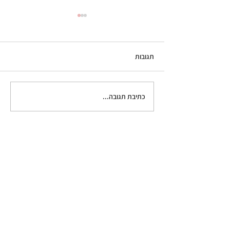
תגובות
כתיבת תגובה...
שוקו סמור'ס - שוקו חם עם
מרנג חרוך