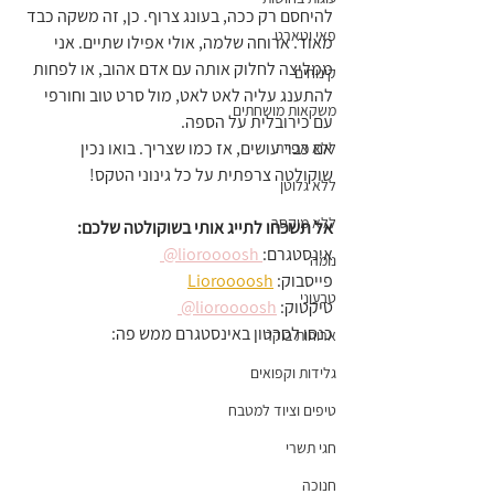
להיחסם רק ככה, בעונג צרוף. כן, זה משקה כבד 
פאי וטארט
מאוד. ארוחה שלמה, אולי אפילו שתיים. אני 
ממליצה לחלוק אותה עם אדם אהוב, או לפחות 
קינוחים
להתענג עליה לאט לאט, מול סרט טוב וחורפי 
משקאות מושחתים
עם כירובלית על הספה.
אם כבר עושים, אז כמו שצריך. בואו נכין 
ללא אפייה
שוקולטה צרפתית על כל גינוני הטקס!
ללא גלוטן
ללא מיקסר
אל תשכחו לתייג אותי בשוקולטה שלכם:
אינסטגרם:
 lioroooosh@ 
נומה
פייסבוק: 
Lioroooosh
טבעוני
טיקטוק: 
lioroooosh@ 
כנסו לסרטון באינסטגרם ממש פה:
ארוחות בוקר
גלידות וקפואים
טיפים וציוד למטבח
חגי תשרי
חנוכה