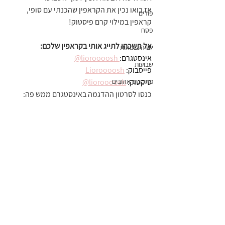
אז בואו נכין את הקראפין שהכנתי עם סופי, 
פורים
קראפין במילוי קרם פיסטוק!
פסח
אל תשכחו לתייג אותי בקראפין שלכם:
יום העצמאות
אינסטגרם:
 lioroooosh@
שבועות
פייסבוק: 
Lioroooosh
טיקטוק: 
מתכונים אהובים
lioroooosh@
כנסו לסרטון ההדגמה באינסטגרם ממש פה: