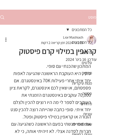
פוסט
כל המתכונים
Lior Mashiach
כל המתכונים
15 בינו׳ 2024
זמן קריאה 2 דקות
קראפין במילוי קרם פיסטוק
לחמים
עודכן:
16 בינו׳ 2024
סלטים
המתכון שהכנתי עם סופי.
מרקים
סופי, היא העוקבת הראשונה שהגיעה לאפות 
יחד איתי אחרי פעילות 70K באינסטגרם. אם 
מנות עיקריות
פספסתם, או שאין לכם אינסטגרם, לקראת ציון 
פסטה
70,000 עוקבים באינסטגרם הזמנתי את 
העוקבים לספר לי מה היו רוצים להכין ולצלם 
מלוחים
יחד איתי. סופי כתבה שהייתה רוצה להכין סנט 
עוגיות
הונורה או קראפין במילוי פיסטוק ופטל.
את סופי פגשתי בפעם הראשונה כשהגיעה עם 
עוגות שמרים
חברות לסדנה אצלי. לא זיהיתי אותה, כי לא 
עוגות בחושות