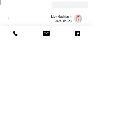
לייק
להשיב
Lior Mashiach
23 בינו׳ 2024
בתשובה לפוסט של
keren butzian-alon
היי, הטעם של השוקולד הלבן כאן כמעט ולא 
מורגש, הוא נוכח כדי להוסיף גוף לקרם הפיסטוק. 
ממליצה בחום לנסות 🙏🏼
לייק
להשיב