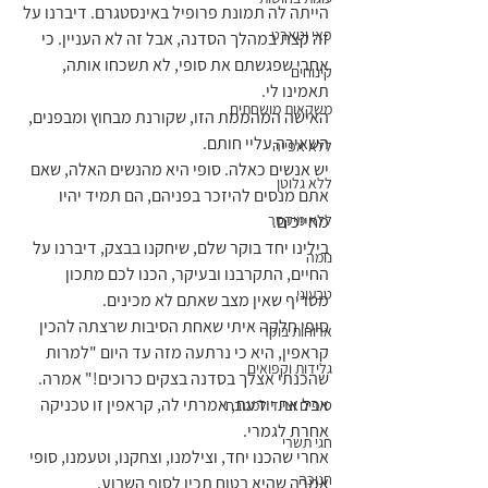
הייתה לה תמונת פרופיל באינסטגרם. דיברנו על 
פאי וטארט
זה קצת במהלך הסדנה, אבל זה לא העניין. כי 
אחרי שפגשתם את סופי, לא תשכחו אותה, 
קינוחים
תאמינו לי.
משקאות מושחתים
האישה המהממת הזו, שקורנת מבחוץ ומבפנים, 
השאירה עליי חותם.
ללא אפייה
יש אנשים כאלה. סופי היא מהנשים האלה, שאם 
ללא גלוטן
אתם מנסים להיזכר בפניהם, הם תמיד יהיו 
מחייכים.
ללא מיקסר
בילינו יחד בוקר שלם, שיחקנו בבצק, דיברנו על 
נומה
החיים, התקרבנו ובעיקר, הכנו לכם מתכון 
טבעוני
מטריף שאין מצב שאתם לא מכינים.
סופי חלקה איתי שאחת הסיבות שרצתה להכין 
ארוחות בוקר
קראפין, היא כי נרתעה מזה עד היום "למרות 
גלידות וקפואים
שהכנתי אצלך בסדנה בצקים כרוכים!" אמרה. 
אבל את יודעת, אמרתי לה, קראפין זו טכניקה 
טיפים וציוד למטבח
אחרת לגמרי.
חגי תשרי
אחרי שהכנו יחד, וצילמנו, וצחקנו, וטעמנו, סופי 
חנוכה
אמרה שהיא בטוח תכין לסוף השבוע.