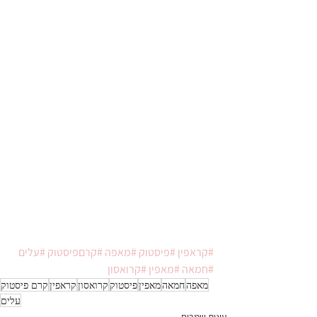
#קראפין
#פיסטוק
#מאפה
#קרםפיסטוק
#עלים
#חמאה
#מאפין
#קרואסון
מאפה
חמאה
מאפין
פיסטוק
קרואסון
קראפין
קרם פיסטוק
עלים