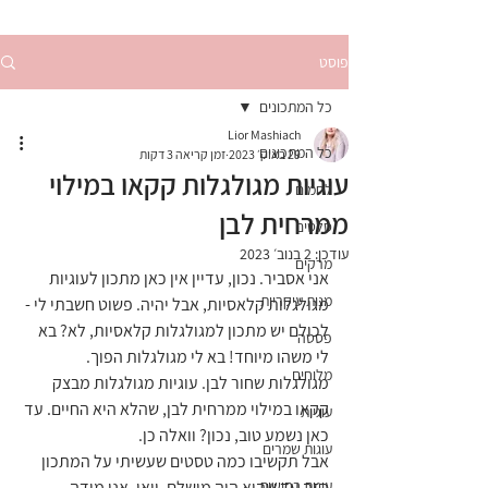
פוסט
כל המתכונים
Lior Mashiach
כל המתכונים
29 באוק׳ 2023
זמן קריאה 3 דקות
עוגיות מגולגלות קקאו במילוי
לחמים
ממרחית לבן
סלטים
עודכן:
2 בנוב׳ 2023
מרקים
אני אסביר. נכון, עדיין אין כאן מתכון לעוגיות 
מנות עיקריות
מגולגלות קלאסיות, אבל יהיה. פשוט חשבתי לי - 
לכולם יש מתכון למגולגלות קלאסיות, לא? בא 
פסטה
לי משהו מיוחד! בא לי מגולגלות הפוך. 
מלוחים
מגולגלות שחור לבן. עוגיות מגולגלות מבצק 
קקאו במילוי ממרחית לבן, שהלא היא החיים. עד 
עוגיות
כאן נשמע טוב, נכון? וואלה כן.
עוגות שמרים
אבל תקשיבו כמה טסטים שעשיתי על המתכון 
עוגות בחושות
הזה עד שהוא היה מושלם, וואו. אני מודה, 