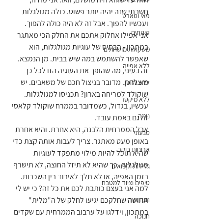
חשבתי שזה יהיה יותר פשוט. כולה מגולגלות 
פאי וטארט
ועכשיו להפוך. אבל זה לא היה כולה להפוך. 
קינוחים
אני אפילו אחלוק אתכם את החלק הכי מאתגר 
במתכון - הבסיס של עוגיות מגולגלות, הוא 
משקאות מושחתים
שאפשר להשתמש במה שיש בבית. מן הנמצא. 
ללא אפייה
זה בעיני, מה שהופך את העוגיה הזו לכל כך 
מוצלחת. מדובר בניצול חכם של משאבים. יש 
ללא גלוטן
שוקולד למריחה בארון? תכניסו למגולגלות.
ללא מיקסר
עכשיו, בגדול, כשמדובר בממרח שוקולד קלאסי 
נומה
זה גם באמת עובד.
אבל הממרחית הלבנה, היא אחרת. והיא אחרת 
טבעוני
באופן מעט מאתגר. צריך לעבות אותה קצת כדי 
ארוחות בוקר
שהיא תוכל להיות מילוי מתפקד לעוגיות 
מגולגלות. כך שהיא לא תיזל החוצה, לא תישרף 
גלידות וקפואים
בזמן האפיה, או לא תלך לאיבוד בין השכבות.
טיפים וציוד למטבח
למה אני בעצם כותבת לכם את כל זה? כי יש לי 
חגי תשרי
תחושה שחלקכם יגיעו לחלק של ה"מלית" 
במתכון, וידלגו על ערבוב הממרחית עם שקדים 
חנוכה