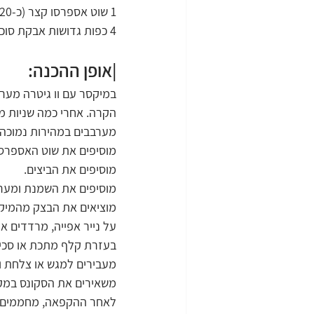
1 שוט אספרסו קצר (כ-20 מ"ל)
4 כפות גדושות אבקת סוכר
|אופן ההכנה:
במיקסר עם וו גיטרה מער
הקרה. אחרי כמה שניות מו
מערבבים במהירות נמוכה 
מוסיפים את שוט האספרסו
מוסיפים את הביצים.
מוסיפים את השמנת ומערב
מוציאים את הבצק מהמיקסר
על נייר אפייה, מרדדים את הכ
בעזרת קלף מתכת או סכין, חותכ
מעבירים למגש או צלחת ו
משאירים את הסקונס במקפ
לאחר ההקפאה, מחממים תנור ל-0