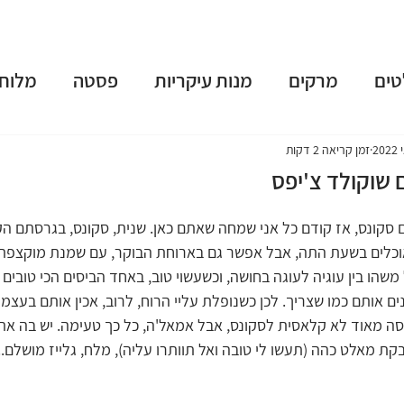
טים
מרקים
מנות עיקריות
פסטה
מלוחי
שות
פאי וטארט
קינוחים
משקאות מושחתים
זמן קריאה 2 דקות
 שוקולד צ'יפס
נומה
טבעוני
ארוחות בוקר
גלידות וקפוא
 סקונס, אז קודם כל אני שמחה שאתם כאן. שנית, סקונס, בגרסתם הק
וכלים בשעת התה, אבל אפשר גם בארוחת הבוקר, עם שמנת מוקצפת 
שהו בין עוגיה לעוגה בחושה, וכשעשוי טוב, באחד הביסים הכי טובים 
 תשרי
חנוכה
פורים
פסח
יום העצמאות
ם אותם כמו שצריך. לכן כשנופלת עליי הרוח, לרוב, אכין אותם בעצמי.
ה מאוד לא קלאסית לסקונס, אבל אמאל'ה, כל כך טעימה. יש בה את 
ת מאלט כהה (תעשו לי טובה ואל תוותרו עליה), מלח, גלייז מושלם... 