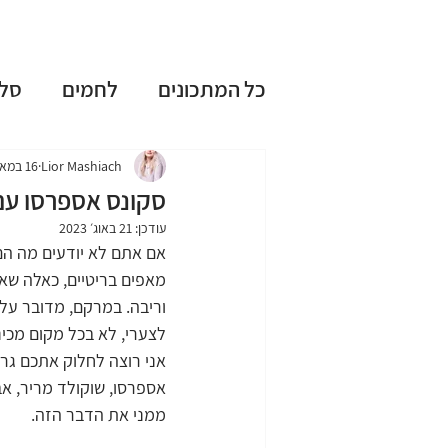
כל המתכונים
לחמים
סל
עוגות שמרים
עוגות בחו
Lior Mashiach
16 במאי 2022
סקונס אספרסו עם
עודכן:
21 באוג׳ 2023
ללא גלוטן
ללא מיקסר
אם אתם לא יודעים מה הם
מאפים בריטיים, כאלה שא
וריבה. במרקם, מדובר על מ
טיפים וציוד למטבח
חגי
לצערי, לא בכל מקום מכיני
אני רוצה לחלוק אתכם גרס
אספרסו, שוקולד מריר, אבק
מתכונים אהובים
ממני את הדבר הזה.