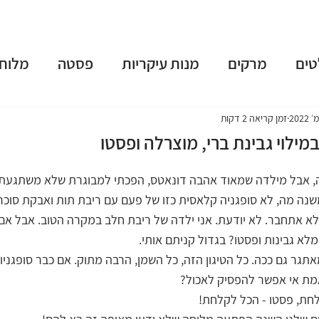
טים
מרקים
מנות עיקריות
פסטה
מלוחי
שות
פאי וטארט
קינוחים
משקאות מושחתים
זמן קריאה 2 דקות
מילוי גבינת ברי, מוצרלה ופסטו
נומה
טבעוני
ארוחות בוקר
גלידות וקפוא
ה, אבל מילדה שמאוד אהבה דונאטס, הפכתי למבוגרת שלא משתגעת ע
שנה מה, לא סופגניה קלאסית כזו של פעם עם ריבת תות ואבקת סוכר
 אתחבר. לא יודעת. אני ילדה של ריבת חלב במקרה הטוב. אבל אם א
 תשרי
חנוכה
פורים
פסח
יום העצמאות
מלא גבינות ופסטו? בגדול קניתם אותי.
מאתגר גם ככה. כל הטיגון הזה, כל השמן, הרבה מתוק. אם כבר סופגני
מת אי אפשר להפסיק לאכול?
חת, פסטו - הכל לקלחת!