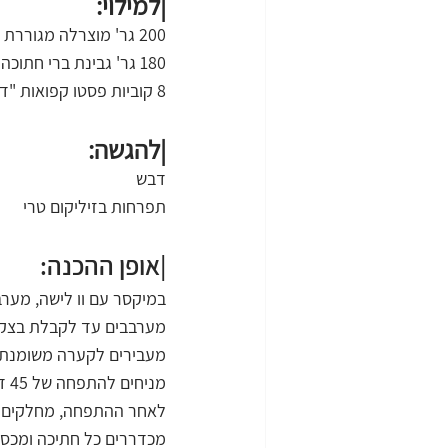
|למילוי:
200 גר' מוצרלה מגוררת
180 גר' גבינת ברי חתוכה לקוביות
8 קוביות פסטו קפואות "דורות" חתוכות לחצאים (כלומר 16 חצאים)
|להגשה:
דבש
תפרחות בזיליקום טרי
|אופן ההכנה:
במיקסר עם וו לישה, מער
מערבבים עד לקבלת בצק, וממשיכים ללוש עוד 5-7 דקו
מעבירים לקערה משומנת 
מניחים להתפחה של 45 דקות.
לאחר ההתפחה, מחלקים לחתי
מכדררים כל חתיכה ומכסים במ