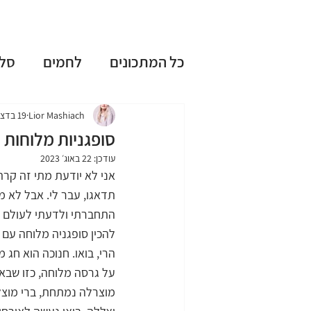
כל המתכונים
לחמים
סל
עוגות שמרים
עוגות בחו
Lior Mashiach
19 בדצמ׳ 2022
סופגניות מלוחות ב
עודכן:
22 באוג׳ 2023
ללא גלוטן
ללא מיקסר
אני לא יודעת מתי זה קר
תדאגו, עבר לי. אבל לא מ
התחברתי ולדעתי לעולם לא
טיפים וציוד למטבח
חגי
להכין סופגניה מלוחה עם 
הרי, בואו. חנוכה הוא חג 
על גרסה מלוחה, כזו שבא
מתכונים אהובים
מוצרלה נמתחת, ברי מוצל