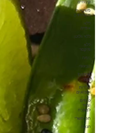
קינוחים
משקאות
מושחתים
ללא
אפייה
ללא גלוטן
ללא
מיקסר
נומה
טבעוני
ארוחות
בוקר
גלידות
וקפואים
טיפים
וציוד
למטבח
חגי תשרי
חנוכה