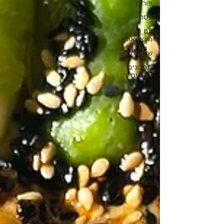
פורים
פסח
יום
העצמאות
שבועות
מתכונים
אהובים