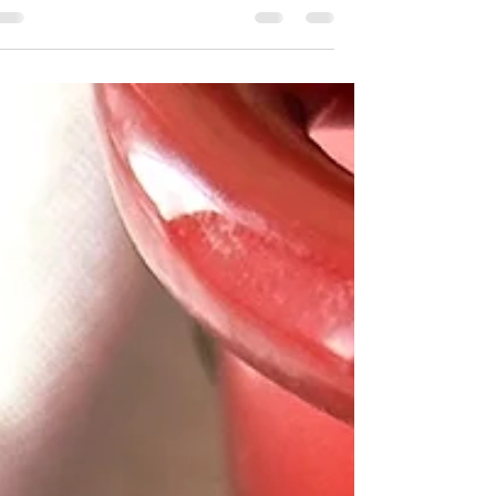
זו לא מנה להכין בבית. חשבתי שהיא דורשת המו
זמן ותכנון, חשבתי שזה לוקח ימים. אבל כבר יצ
לי להכין גרסאות זריזות לראמן בבית, שהפכו כל
יום סגריר ליום חמים ונעים בבית, עם אחת המנות
הכי מנחמות שיש. אז מה יש לנו כאן? ראמן -
מרק, על בסיס חמאת בוטנים - אני השתמשתי
בסקיפי עם שברי בוטנים כדי להוסיף מרקם -
מחית קארי תאילנדי שמוסיף חרפרפות, אבל עדינ
וכיפית, קרם קוקוס וציר עוף. אני משתמשת בציר
עוף קנוי, זה