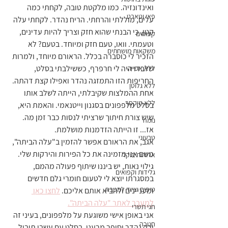
ואינדונזיה. כמו מלקטת טובה, לקחתי כמה 
פאי וטארט
עלים, מוללתי והרחתי. הריח נהדר. לקחתי עלה 
קטן, כי הבנתי שהוא חזק וצריך להיות עדינים, 
קינוחים
וטעמתי. וואו, טעם חזק ומיוחד. בטעם? לא 
משקאות מושחתים
הזכיר לי כוסברה בכלל. הראורם מיוחד, ולמרות 
שלבדו היה לי חרפרף, כששילבתי בסלט, 
ללא אפייה
החריפות הזו התמזגה נהדר ואפילו קצת דהתה.
ללא גלוטן
אחת ההמלצות שקיבלתי, הייתה לשלב אותו 
ללא מיקסר
בסלט מלפפונים בסגנון וייטנאמי. והאמת היא, 
שיש צורת חיתוך שרציתי לנסות כבר זמן מה. 
נומה
אז... זו הייתה הזדמנות מושלמת.
טבעוני
אגב, את הראורם אפשר להזמין ב"עלה הביתה", 
משם אני מזמינה את כל הפירות והירקות שלי. 
ארוחות בוקר
גילוי נאות, יש ביננו שיתוף פעולה מהמם, 
גלידות וקפואים
במסגרתו יוצא לי לטעום חומרי גלם חדשים 
טיפים וציוד למטבח
ומעניינים ולהביא אותם אליכם. 
לחצו כאן 
למעבר לאתר "עלה הביתה".
חגי תשרי
אני באופן אישי משוגעת על מלפפונים, בעיני זה 
חנוכה
ירק נהדר וסופר מרענן. בסלט עם עשבי תיבול, 