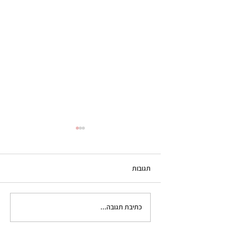
תגובות
גלידת קפה
כתיבת תגובה...