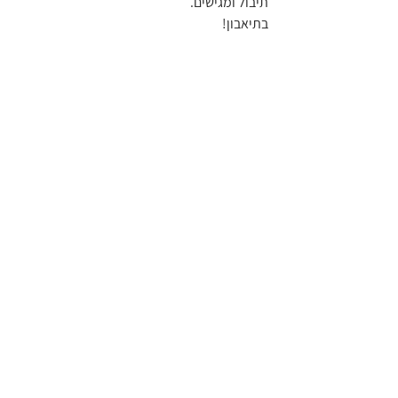
תיבול ומגישים.
בתיאבון!