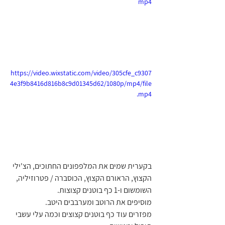
mp4
https://video.wixstatic.com/video/305cfe_c9307
4e3f9b8416d816b8c9d01345d62/1080p/mp4/file
.mp4
בקערית שמים את המלפפונים החתוכים, הצ'ילי 
הקצוץ, הראורם הקצוץ, הכוסברה / פטרוזיליה, 
השומשום ו-1 כף בוטנים קצוצות.
מוסיפים את הרוטב ומערבבים היטב.
מפזרים עוד כף בוטנים קצוצים וכמה עלי עשבי 