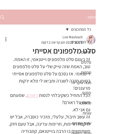
פוסט
כל המתכונים
Lior Mashiach
כל המתכונים
5 בנוב׳ 2023
זמן קריאה 2 דקות
סלט מלפפונים אסייתי
לחמים
זה בעצם סלט מלפפונים וייטנאמי, זו האמת. 
סלטים
טוב, האמת שזה טייק שלי על סלט מלפפונים 
מרקים
וייטנאמי. אז נסכם על סלט מלפפונים אסייתי 
בסימן חזרה לשגרה ותביאו לי מלא ירקות 
מנות עיקריות
מרעננים!
פסטה
הכל התחיל כשקיבלתי לנסות 
ראורם
. שמעתם 
פעם על ראורם?
מלוחים
גם אני לא.
עוגיות
זה עשב תיבול, עלעלי, מזכיר כוסברה, אבל יש 
עוגות שמרים
לו קצת חריפות, חריפות עדינה, אבל טעם חזק. 
משתמשים בו הרבה בוייטנאם, קמבודיה 
עוגות בחושות