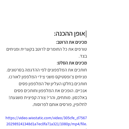
|אופן ההכנה:
מכינים את הרוטב:
טורפים את כל החומרים לרוטב בקערית ומניחים 
בצד.
מכינים את הסלט:
חותכים את המלפפונים לפי ההדגמה בסרטונים. 
מניחים צ'ופסטיקס משני צידי המלפפון לאורכו. 
חותכים בחלקו העליון של המלפפון פסים 
אנכיים. הופכים את המלפפון וחותכים פסים 
באלכסון. מותחים, והרי! צורה קפיצית משגעת! 
לחלופין, פורסים אותם לפרוסות.
https://video.wixstatic.com/video/305cfe_d7567
202989241348d1a7ec0fa71a321/1080p/mp4/file.