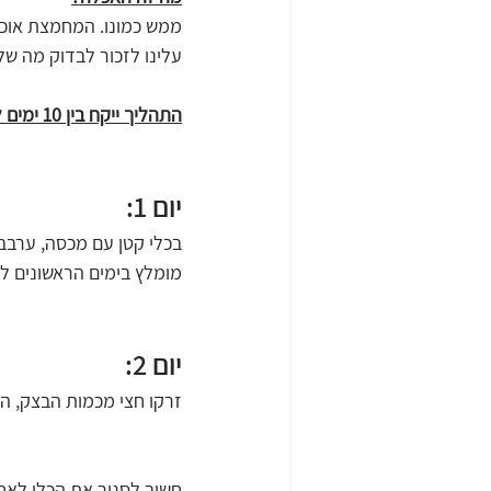
ממש כמונו. המחמצת אוכלת
עלינו לזכור לבדוק מה של
התהליך ייקח בין 10 ימים לשבועיים, ויתחיל כך:
יום 1:
בכלי קטן עם מכסה, ערבבו 100 גר׳ קמח לבן ו-100 מ״ל מ
מומלץ בימים הראשונים לע
יום 2:
זרקו חצי מכמות הבצק, הוסיפו 100 גר׳ קמח ו-100 מ
חשוב לסגור את הכלי לאח