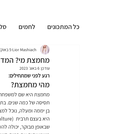
כל המתכונים
לחמים
סל
עוגות שמרים
עוגות בחו
Lior Mashiach
5 באוק׳ 2020
מחמצת מי? המדר
עודכן:
6 באוג׳ 2023
ללא גלוטן
ללא מיקסר
רגע לפני שמתחילים:
מהי מחמצת?
מחמצת היא שם למשפחה של
טיפים וציוד למטבח
חגי
בן יממה ומעלה, נוכל ל
מתכונים אהובים
שבאופן מבוקר, יכולה לה