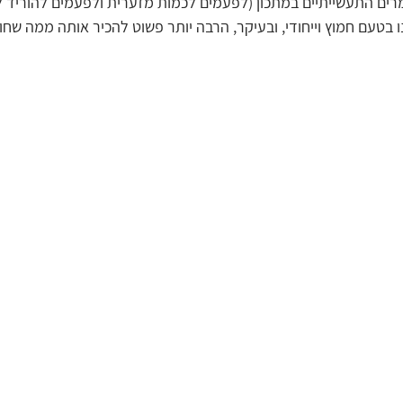
ם התעשייתיים במתכון (לפעמים לכמות מזערית ולפעמים להוריד לחל
טעם חמוץ וייחודי, ובעיקר, הרבה יותר פשוט להכיר אותה ממה שחו