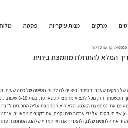
טים
מרקים
מנות עיקריות
פסטה
מלוחי
שות
פאי וטארט
קינוחים
משקאות מושחתים
זמן קריאה 2 דקות
יך המלא להתחלת מחמצת ביתית
נומה
טבעוני
ארוחות בוקר
גלידות וקפוא
 בצקים שעברו תסיסה. היא יכולה להיות תסיסה של כמה שעות, היא 
 תשרי
חנוכה
פורים
פסח
יום העצמאות
תסיסה של כמה שנים. בתוך המשפחה הזו
מצוא גם את המחמצת האמא. הלא היא המחמצת עליה התכנסנו לדבר.
היא בעצם תרבית  (culture) של חיידקים. על ידי ערבוב מים וקמח, עם בקטריה מהאוויר, אנ
עשיר את הלחמים שלנו, ולהאריך את חיי המדף שלהם. המחמצת עוזרת