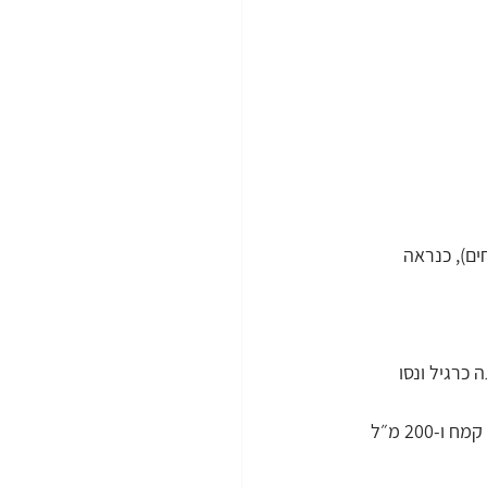
ם), כנראה 
חמצת, האכילו אותה כרגיל ונסו 
במידה ולא, האכילו אותה בכמות הרצויה. לדוגמא, אם חסרים לכן 400 גר׳, האכילו היום 200 גר׳ קמח ו-200 מ״ל 