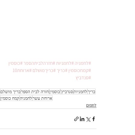
#לחמניה
#לחמניות
#חזרהלביתהספר
#כוסמין
#קמחכוסמין
#כריך
#כריךמושלם
#ארוחת10
#סנדביץ
כריך
לחמניות
סנדביץ'
כוסמין
חזרה לבית הספר
כריך מושלם
ארוחת עשר
לחמניה
קמח כוסמין
לחמים