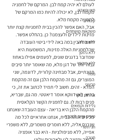
לעולם לא יהיה קמח לבן. המרקם של לחמניה 
פאי וטארט
מקמח לבן, לא יכולה להיות כמו המרקם של 
לחמניה מקמח מלא.
קינוחים
אבל, האם אפשר להכין בבית לחמניות קצת יותר 
משקאות מושחתים
מזינות לילדים ולעצמנו? כן. בהחלט אפשר. 
חשוב להבין במה באה לידי ביטוי העובדה 
ללא אפייה
שהלחמניות האלה מזינות, המשמעות היא 
ללא גלוטן
שמדובר בדגנים שונים, לפעמים אפילו באחוז 
ללא מיקסר
גבוה יותר של דגן מלא, מה שאומר יותר סיבים 
תזונתיים, אבל מבחינה קלורית, לדוגמה, שני 
נומה
המוצרים, גם זה מהקמח הלבן וגם זה מהקמח 
טבעוני
המלא - זהים. חשוב לי תמיד לכתוב את זה, כי 
בריא, לאו דווקא אומר דיאטטי. מה גם, שבריא, 
ארוחות בוקר
פנים רבות לו. גם לחמנית הקשר הקלאסית 
גלידות וקפואים
מהקמח הלבן היא בריאה - עצם העובדה שאנחנו 
טיפים וציוד למטבח
מכינים אותה בבית, אנחנו אחראיים לכל מה 
שנכנס אליה, ללא חומרים משמרים, ללא משפרי 
חגי תשרי
אפייה, ללא מניפולציות - היא כבר אופציה 
חנוכה
בריאה ומזינה לנו ולאהובים עלינו. 