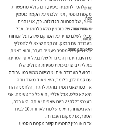
כדי להכין לחמניה כיפית, רכה, ולא מתפשרת 
פורים
מקמח כוסמין, אני הלכתי על הקמח כוסמין 
פסח
70%, של הטחנות הגדולות. כך, אני נהנית 
מאחוז גבוה של כוסמין מלא בלחמניה, אבל 
יום העצמאות
מבלי לשלם מחיר על המרקם שלה, ועל הנוחות 
שבועות
בעבודה עם הבצק. זה קמח שיצא לי להמליץ 
מתכונים אהובים
עליו כאן כבר מספר פעמים בעבר, והוא באמת 
מדהים. היתרון הכי גדול שלו בגלל אופי הטחינה, 
בא לידי ביטוי ביכולת ספיחת הנוזלים שלו 
ובפועל העבודה איתו מרגישה ממש כמו עבודה 
עם קמח לבן, כלומר, היא מאוד מאוד נוחה. 
אז  כמו שאני תמיד נוהגת להגיד, הלחמניה הזו 
היא לא סלט. אבל אלליי, היא כל כך טעימה. אני 
בעצמי זללתי 2 ביום שאפיתי אותה. היא רכה, 
היא נימוחה, היא מושלמת לארוחת 10 לבית 
הספר, או למקום העבודה. 
אז בואו נכין לחמניות קשר מקמח כוסמין!