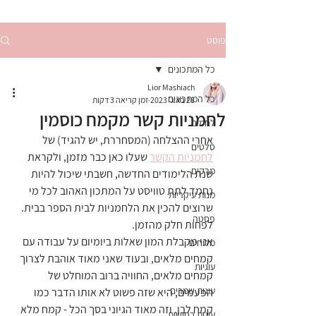
פוסט
כל המתכונים
Lior Mashiach
כל המתכונים
28 באוג׳ 2023
זמן קריאה 3 דקות
לחמניות קשר מקמח כוסמין
לחמים
אחרי ההצלחה (המסחררת, יש להגיד) של 
סלטים
לחמניות הקשר
 שעלו כאן כבר מזמן, ולקראת 
מרקים
שנת הלימודים החדשה, חשבתי שיכול להיות 
נחמד לתת טוויסט על המתכון האהוב לכל מי 
מנות עיקריות
שרוצים להכין את הלחמניות לבית הספר בבית. 
פסטה
לפחות חלק מהזמן. 
אני מקבלת המון שאלות ביומיום על עבודה עם 
מלוחים
קמחים מלאים, ובעוד שאני מאוד אוהבת לצרוך 
עוגיות
קמחים מלאים, החוויה ברוב המוחלט של 
עוגות שמרים
הפעמים, היא שזה פשוט לא אותו הדבר כמו 
קמח לבן. וזה מאוד הגיוני בסך הכל - קמח מלא 
עוגות בחושות