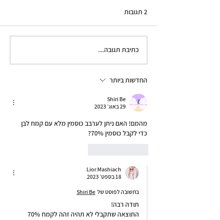
2 תגובות
כתיבת תגובה...
לחם תירס (קורנברד) עם
חמאה חומה ומייפל
החדשות ביותר
Shiri Be
29 באוג׳ 2023
מהמם! האם ניתן לערבב כוסמין מלא עם קמח לבן 
כדי לקבל כוסמין 70%?
לייק
להשיב
Lior Mashiach
18 בספט׳ 2023
בתשובה לפוסט של
Shiri Be
תודה רבה!
התוצאה שתקבלי לא תהיה זהה לקמח 70% 