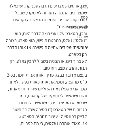
יש טארטים שמצריכים הרבה טכניקה, יש כאלה 
פורים
שמצריכים התמדה נטו. זה לא מקרי, שבכל 
פסח
קורס קונדיטוריה, היחידה הראשונה נקראית 
״טארטים ועוגיות״.
יום העצמאות
ובכן, הטארט עליו אני רוצה לדבר היום, הוא 
שבועות
״גאלט״. גאלט, בתרגום חופשי, הוא טארט בצורה 
מתכונים אהובים
חופשית. מכירים שחייה חופשית? אז אותו הדבר 
רק בטארט.
לא צריך רינג או תבנית בשביל להכין גאלט, רק 
תנור, והרבה מצב רוח טוב.
בעצם מדובר בבצק פריך, אותו אני תוחמת בכ-2 
ס״מ מהקצה, וממלאת אותו כאוות נפשי. לאחר 
מכן, אני מקפלת את השוליים שהותרתי מאחור, 
והם משמשים לי תפקיד של קראסט, כמו 
שבטארט האפוי ברינג, משמשים הדפנות 
הגבוהים של הטארט (זו הסיבה שכל כך חשוב 
לדייק בפונסייה - עיצוב תחתית הטארט).
אני מאוד אוהבת גאלטים, כי הם כפריים, 