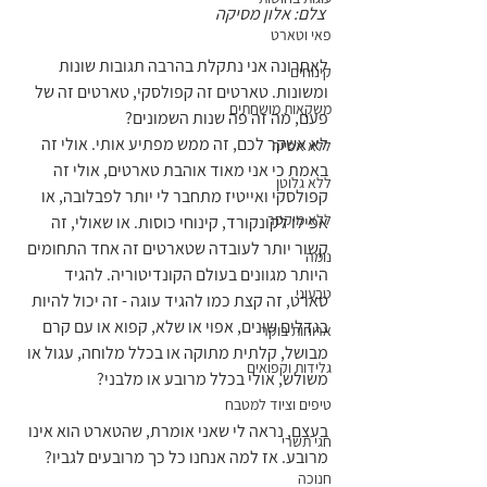
 צלם: אלון מסיקה 
פאי וטארט
לאחרונה אני נתקלת בהרבה תגובות שונות 
קינוחים
ומשונות. טארטים זה קפולסקי, טארטים זה של 
משקאות מושחתים
פעם, מה זה פה שנות השמונים?
לא אשקר לכם, זה ממש מפתיע אותי. אולי זה 
ללא אפייה
באמת כי אני מאוד אוהבת טארטים, אולי זה 
ללא גלוטן
קפולסקי ואייטיז מתחבר לי יותר לפבלובה, או 
ללא מיקסר
אפילו לקונקורד, קינוחי כוסות. או שאולי, זה 
קשור יותר לעובדה שטארטים זה אחד התחומים 
נומה
היותר מגוונים בעולם הקונדיטוריה. להגיד 
טבעוני
טארט, זה קצת כמו להגיד עוגה - זה יכול להיות 
בגדלים שונים, אפוי או שלא, קפוא או עם קרם 
ארוחות בוקר
מבושל, קלתית מתוקה או בכלל מלוחה, עגול או 
גלידות וקפואים
משולש, אולי בכלל מרובע או מלבני?
טיפים וציוד למטבח
בעצם, נראה לי שאני אומרת, שהטארט הוא אינו 
חגי תשרי
מרובע. אז למה אנחנו כל כך מרובעים לגביו?
חנוכה