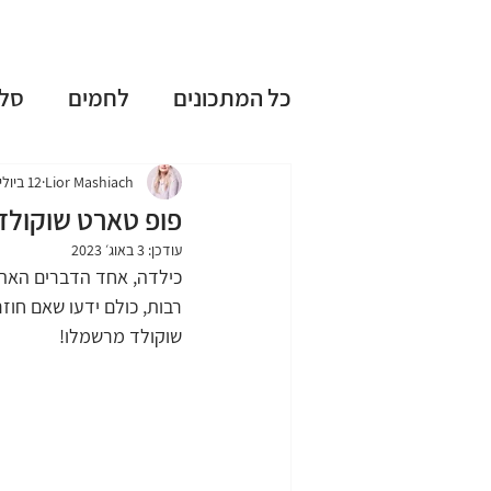
כל המתכונים
לחמים
סל
עוגות שמרים
עוגות בחו
Lior Mashiach
12 ביולי 2020
פופ טארט שוקולד
עודכן:
3 באוג׳ 2023
ללא גלוטן
ללא מיקסר
כילדה, אחד הדברים האהוב
רבות, כולם ידעו שאם חוזר
שוקולד מרשמלו!
טיפים וציוד למטבח
חגי
מתכונים אהובים