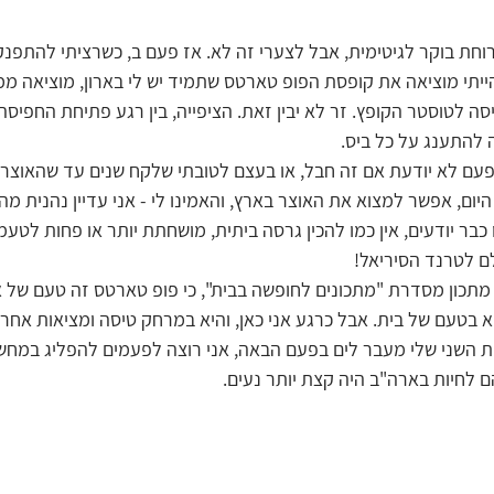
רוחת בוקר לגיטימית, אבל לצערי זה לא. אז פעם ב, כשרציתי להתפנק
ייתי מוציאה את קופסת הפופ טארטס שתמיד יש לי בארון, מוציאה ממ
סה לטוסטר הקופץ. זר לא יבין זאת. הציפייה, בין רגע פתיחת החפיסה
ה להתענג על כל ביס.
אף פעם לא יודעת אם זה חבל, או בעצם לטובתי שלקח שנים עד שהאוצר 
היום, אפשר למצוא את האוצר בארץ, והאמינו לי - אני עדיין נהנית מ
כבר יודעים, אין כמו להכין גרסה ביתית, מושחתת יותר או פחות לטעמי
ם לטרנד הסיריאל!
 מתכון מסדרת "מתכונים לחופשה בבית", כי פופ טארטס זה טעם של א
יא בטעם של בית. אבל כרגע אני כאן, והיא במרחק טיסה ומציאות אחר
ית השני שלי מעבר לים בפעם הבאה, אני רוצה לפעמים להפליג במחשבו
 לחיות בארה"ב היה קצת יותר נעים. 