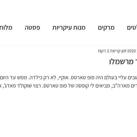
טים
מרקים
מנות עיקריות
פסטה
מלוחי
שות
פאי וטארט
קינוחים
משקאות מושחתים
זמן קריאה 2 דקות
 מרשמלו
נומה
טבעוני
ארוחות בוקר
גלידות וקפוא
ים עליי בעולם היה פופ טארטס. אוקיי, לא רק כילדה. ממש עד היום.
ים מארה"ב, מביאים לי קופסה של פופ טארטס. רצוי שוקולד פאדג', או ס
 תשרי
חנוכה
פורים
פסח
יום העצמאות