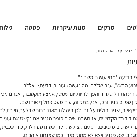
טים
מרקים
מנות עיקריות
פסטה
מלוחי
שות
פאי וטארט
קינוחים
משקאות מושחתים
זמן קריאה 2 דקות
יות
נומה
טבעוני
ארוחות בוקר
גלידות וקפוא
 לי הודעה "מתי עושים משהו?" 
שבוע הבא?", ענה יאללה. מה נעשה? עוגיות דלעת? יאללה.
קר שהתחיל סגריר והפך להיות יום שמשי, אמצע אוקטובר, ואנחנו מכיני
 תשרי
חנוכה
פורים
פסח
יום העצמאות
 ספייס בניו יורק, ואני, בתקווה, עוד מעט אחליף אותו שם.
יקאיות, שנינו חולים על זה, לכן היה לנו מאוד ברור שדלעת חייבת להיו
ליל כל הקדושים, אז חשבנו שיהיה סופר מגניב אם נקשט את עוגיות
וקישוטים מגניבים. המסנו קצת שוקולד, עשינו ספירלות, כורי עכביש,
גניב. יצא מגניב ויצא לא מתוק מידי. כמו שאנחנו אוהבים.