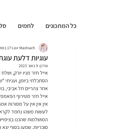
כל המתכונים
לחמים
סל
עוגות שמרים
עוגות בחו
Lior Mashiach
17 באוק׳ 2021
עוגיות דלעת עוגת
עודכן:
9 באוג׳ 2023
ללא גלוטן
ללא מיקסר
אייל חזר מניו יורק, ושלח
הסתכלתי ביומן, ועניתי "
אחר צהריים תל אביבי, בו
טיפים וציוד למטבח
חגי
אייל חזר מטירוף הפאמפקין
אין אין אין על מסורות אמר
לעשות משהו נחמד לקראת 
מתכונים אהובים
המושלמות שהכנו בציפויים 
סוכריות, שמעו בסוף יצא מ