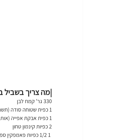
|מה צריך בשביל בשביל 35-40
330 גר' קמח לבן
1 כפית שטוחה סודה (תשתמשו בכפיות מידה ותמחקו את כל ההריונות, עודף סודה לשתייה יכול להרוס מתכון)
1 כפית אבקת אפייה (אותו כנ"ל כמו הסודה לשתייה)
2 כפיות קינמון טחון
 1 1/2 כפיות פאמפקין ספייס