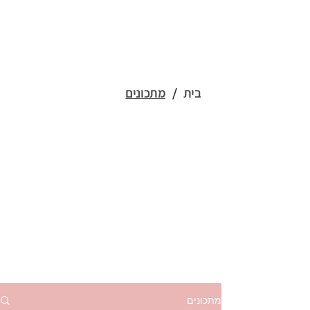
בית
/
מתכונים
מתכונים