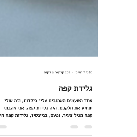
לפני 7 ימים
זמן קריאה 2 דקות
גלידת קפה
אחד הטעמים האהובים עליי בילדות, וזה אולי
יפתיע את חלקכם, היה גלידת קפה. אני אהבתי
קפה מגיל צעיר, ופעם, בניינטיז, גלידות קפה היו