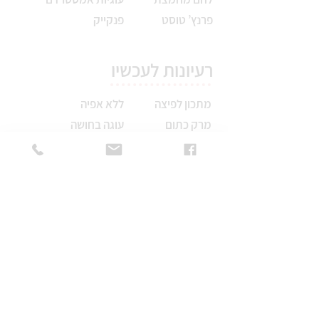
פרנץ’ טוסט
פנקייק
רעיונות לעכשיו
מתכון לפיצה
ללא אפיה
מרק כתום
עוגה בחושה
לזניות
עוגות
ברד פודינג
שמרים
עוגות
פאי
קינוחים
ללא גלוטן
דפים
כל המתכונים
סדנאות אפיה