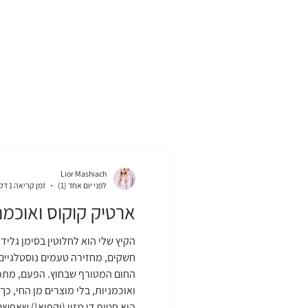
Lior Mashiach
לפני יום אחד (1)
זמן קריאה 1 דקות
ארטיק קוקוס ואוכמני
הקיץ שלי הוא לחלוטין בסימן גליד
חשקים, מחזירה טעמים נוסטלגיים
החום המטורף שבחוץ. הפעם, מתכו
ואוכמניות, בלי מוצרים מן החי, כך 
הוא חטיף די מזין (וקפוא!) שאפש