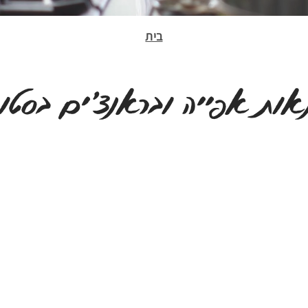
בית
אות אפייה ובראנצ'ים בסטוד