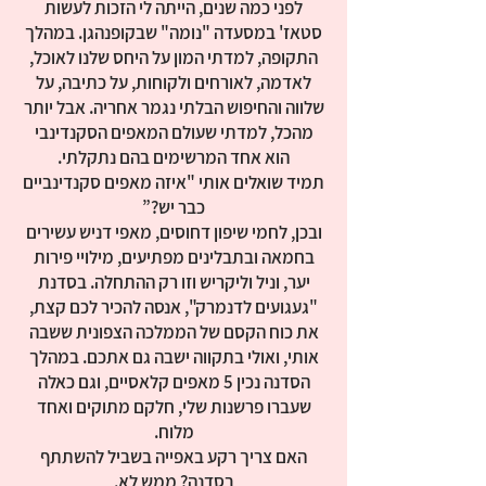
לפני כמה שנים, הייתה לי הזכות לעשות
סטאז' במסעדה "נומה" שבקופנהגן. במהלך
התקופה, למדתי המון על היחס שלנו לאוכל,
לאדמה, לאורחים ולקוחות, על כתיבה, על
שלווה והחיפוש הבלתי נגמר אחריה. אבל יותר
מהכל, למדתי שעולם המאפים הסקנדינבי
תמיד שואלים אותי "איזה מאפים סקנדינביים
ובכן, לחמי שיפון דחוסים, מאפי דניש עשירים
בחמאה ובתבלינים מפתיעים, מילויי פירות
יער, וניל וליקריש וזו רק ההתחלה. בסדנת
"געגועים לדנמרק", אנסה להכיר לכם קצת,
את כוח הקסם של הממלכה הצפונית ששבה
אותי, ואולי בתקווה ישבה גם אתכם. במהלך
הסדנה נכין 5 מאפים קלאסיים, וגם כאלה
שעברו פרשנות שלי, חלקם מתוקים ואחד
האם צריך רקע באפייה בשביל להשתתף