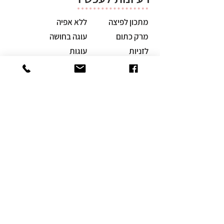
מתכון לפיצה
ללא אפיה
מרק כתום
עוגה בחושה
לזניות
עוגות
ברד פודינג
שמרים
עוגות
פאי
קינוחים
ללא גלוטן
דפים
כל המתכונים
סדנאות אפיה
סדנאות VOD
צרו קשר
אודות