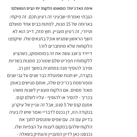
איפה האדג׳יות? כוסאומו הלקוח! יחי הביס המושלם!
הגבתי ואמרתי שבעיני זה רעיון חכם. זה פיקחי. 
בארוחה של 15 מנות, לפתוח בביס אחד מושלם 
וטיזרי, זה רעיון מעניין. חוץ מזה, דייב הוא לא 
השף הראשון שמגיש אוכל בתנאים שלו. שיקפצו 
הלקוחות שלא מתחברים לזה!
דייויד צ׳אנג עשה את זה במומופוקו, כשהציע 
ללקוחותיו תפריט שלם שמורכב ממנות בשריות 
וסירב להוסיף מנה צמחונית במשך זמן רב.
בקנדה, יש חנות שפועלת כבר שנים על גבי שנים 
ומפורסמת בכריכים שלה, אותם מגישים באופן 
מאוד מסוים. אם הלקוח מעוניין לשנות משהו 
בכריך - להסיר או להוסיף - עליו לשלם קנס. 
אמנם קנס של 5 סנט, אבל זה עניין של עיקרון.
בנקודה הזו, דן נכנס לדבריי ואמר שיש לו בעיה 
בדיוק עם זה. עם שפים שמנסים לחנך את 
הלקוח שלהם במקום לענות על הצפיות שלו.
נכנסנו כאן לדיון המעניין והעתיק בשאלה - 