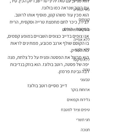
הוא מגיע, עם טאליוליני טרי שבדיוק הכין. סיר, 
עם רוטב שנראה כמו בולונז.
פאי וטארט
הוא מכין עוד משהו קטן, מוסיף אותו לרוטב. 
קינוחים
לצידו, כיכר לחם מחמצת טרייה וסקסית, הריח 
במטבח - הורס.
משקאות מושחתים
אנו צופים בדייב כצופים השבויים במופע קסמים, 
ללא אפייה
בו הקוסם שולף ארנב מכובע, ממתינים לראות 
ללא גלוטן
מה הטריק.
הוא מבשל את הפסטה ומניח על כל צלחת, מנה 
ללא מיקסר
יפה של פסטה, רוטב בולונז. הוא בוזק בנדיבות 
נומה
רבה גבינת פרמזן.
טבעוני
דייב מסיים רוטב בולונז
ארוחות בוקר
גלידות וקפואים
טיפים וציוד למטבח
חגי תשרי
חנוכה