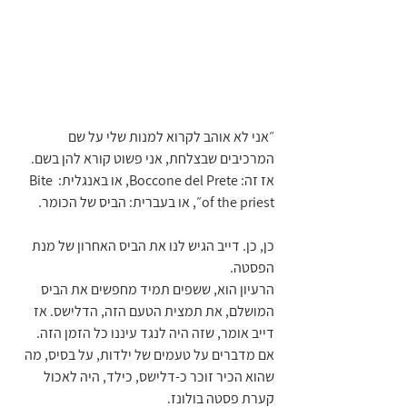
״אני לא אוהב לקרוא למנות שלי על שם 
המרכיבים שבצלחת, אני פשוט קורא להן בשם. 
אז זה: Boccone del Prete, או באנגלית: Bite 
of the priest״, או בעברית: הביס של הכומר.
כן, כן. דייב הגיש לנו את הביס האחרון של מנת 
הפסטה.
הרעיון הוא, ששפים תמיד מחפשים את הביס 
המושלם, את תמצית הטעם הזה, הדלישס. אז 
דייב אומר, שזה היה לנגד עיננו כל הזמן הזה.
אם מדברים על טעמים של ילדות, על בסיס, מה 
שהוא הכיר זוכר כ-דלישס, כילד, היה לאכול 
קערת פסטה בולונז.