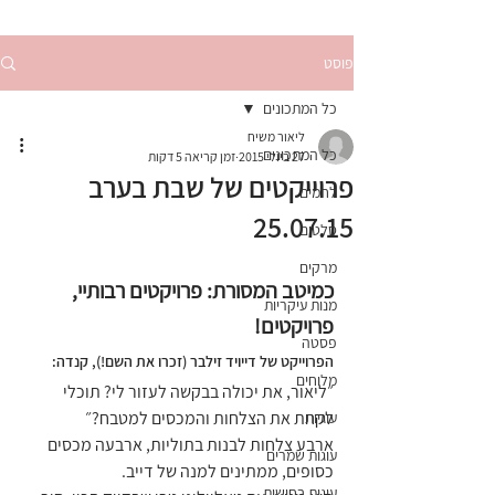
פוסט
כל המתכונים
ליאור משיח
כל המתכונים
27 ביולי 2015
זמן קריאה 5 דקות
פרוייקטים של שבת בערב
לחמים
25.07.15
סלטים
מרקים
כמיטב המסורת: פרויקטים רבותיי, 
מנות עיקריות
פרויקטים!
פסטה
הפרוייקט של דייויד זילבר (זכרו את השם!), קנדה:
מלוחים
״ליאור, את יכולה בבקשה לעזור לי? תוכלי 
לקחת את הצלחות והמכסים למטבח?״
עוגיות
ארבע צלחות לבנות בתוליות, ארבעה מכסים 
עוגות שמרים
כסופים, ממתינים למנה של דייב.
עוגות בחושות