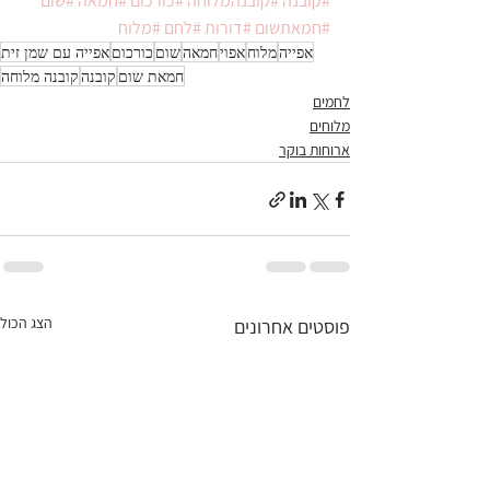
#קובנה
#קובנהמלוחה
#כורכום
#חמאה
#שום
#חמאתשום
#דורות
#לחם
#מלוח
אפייה
מלוח
אפוי
חמאה
שום
כורכום
אפייה עם שמן זית
חמאת שום
קובנה
קובנה מלוחה
לחמים
מלוחים
ארוחות בוקר
הצג הכול
פוסטים אחרונים