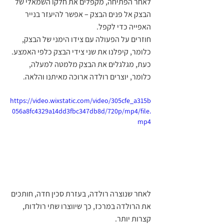
לאחר הפתיחה, מקפלים את חלקו השמאלי של 
הבצק אל פנים הבצק – אפשר להיעזר בנייר 
האפייה כדי לקפל.
חוזרים על הפעולה עם צידו הימני של הבצק, 
כלומר, קיפלנו את שני צידי הבצק כלפי האמצע.
כעת, מגלגלים את הבצק מלמטה למעלה, 
כלומר, יוצרים רולדה ארוכה מאיתנו והלאה.
https://video.wixstatic.com/video/305cfe_a315b
056a8fc4329a14dd3fbc347db8d/720p/mp4/file.
mp4
לאחר שנוצרה רולדה, בעזרת סכין חדה, חותכים 
את הרולדה במרכז, כך שיווצרו שתי רולדות, 
קצרות יותר.