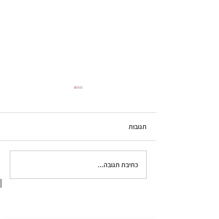
תגובות
פיצה רוזה כמו ברומא
כתיבת תגובה...