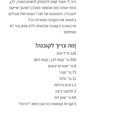
היה לי מאוד קשה להפסיק לנשנש ממנה, לכן, 
נתתי אותה (מה שנשאר ממנה) לאהובי שייקח 
לעבודה. התמונות של חברי הצוות שלו אוכלים 
בתאווה את הקובנה אומרות הכל.
אז בואו נכין קובנה שכמותה ללא ספק עוד לא 
טעמתם:
|מה צריך לקובנה?
120 מ"ל מים
550 גר' קמח לבן / קמח לחם
8 גר' שמרים יבשים
75 גר' סוכר
12 גר' מלח
2 ביצים גדולות
3 חלמוני ביצה
60 גר' שמן זית
5 קוביות קפואות כורכום כתוש "דורות"