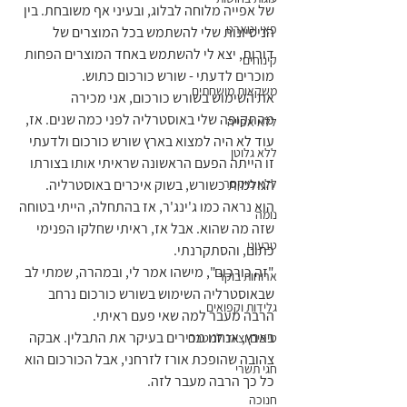
של אפייה מלוחה לבלוג, ובעיני אף משובחת. בין 
פאי וטארט
הניסיונות שלי להשתמש בכל המוצרים של 
דורות, יצא לי להשתמש באחד המוצרים הפחות 
קינוחים
מוכרים לדעתי - שורש כורכום כתוש.
משקאות מושחתים
את השימוש בשורש כורכום, אני מכירה 
מהתקופה שלי באוסטרליה לפני כמה שנים. אז, 
ללא אפייה
עוד לא היה למצוא בארץ שורש כורכום ולדעתי 
ללא גלוטן
זו הייתה הפעם הראשונה שראיתי אותו בצורתו 
ללא מיקסר
הגולמית כשורש, בשוק איכרים באוסטרליה.
הוא נראה כמו ג'ינג'ר, אז בהתחלה, הייתי בטוחה 
נומה
שזה מה שהוא. אבל אז, ראיתי שחלקו הפנימי 
טבעוני
כתום, והסתקרנתי.
"זה כורכום", מישהו אמר לי, ובמהרה, שמתי לב 
ארוחות בוקר
שבאוסטרליה השימוש בשורש כורכום נרחב 
גלידות וקפואים
הרבה מעבר למה שאי פעם ראיתי.
בארץ, אנחנו מכירים בעיקר את התבלין. אבקה 
טיפים וציוד למטבח
צהובה שהופכת אורז לזרחני, אבל הכורכום הוא 
חגי תשרי
כל כך הרבה מעבר לזה.
חנוכה