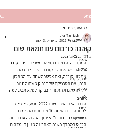
פוסט
כל המתכונים
Lior Mashiach
כל המתכונים
27 בדצמ׳ 2022
זמן קריאה 3 דקות
קובנה כורכום עם חמאת שום
לחמים
עודכן:
27 באוג׳ 2023
סלטים
המתכון הזה נולד כתוצאה משני דברים - קודם 
מרקים
כל, אני משוגעת על קובנה. יש בבלוג כמה 
מתכוני קובנה, ואם אפשר לשחק עם המתכון 
מנות עיקריות
הזה, ועם הטכניקה של לזרוק משהו לתנור 
פסטה
ללילה שלם ולהתעורר בבוקר לפלא תבל, למה 
לא. 
מלוחים
הדבר השני הוא... שנת 2022 מגיעה אט אט 
עוגיות
לסיומה, ויחד איתה 16 מתכונים מהממים 
בשיתוף עם "דורות". שיתוף הפעולה עם דורות 
עוגות שמרים
הכניס במהלך השנה האחרונה מגוון די מדהים 
עוגות בחושות