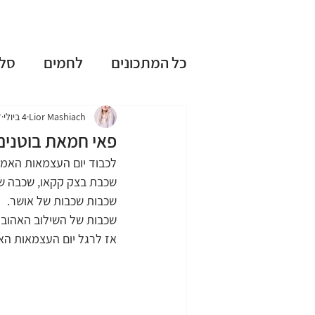
כל המתכונים
לחמים
סל
עוגות שמרים
עוגות בחו
Lior Mashiach
4 ביולי
ז
פאי חמאת בוטנים
לכבוד יום העצמאות האמריקאי, 4.7, הכנתי את מה שבעיני, הוא האמ
ללא גלוטן
ללא מיקסר
שכבת בצק קקאו, שכבה שו
שכבות שכבות של אושר.
שכבות של השילוב האהוב ע
טיפים וציוד למטבח
חגי
אז לרגל יום העצמאות האמ
מתכונים אהובים