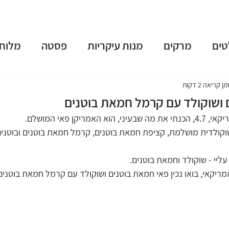
טים
מרקים
מנות עיקריות
פסטה
מלוחי
שות
פאי וטארט
קינוחים
משקאות מושחתים
מן קריאה 2 דקות
 ושוקולד עם קרמל חמאת בוטנים
ריקן פאי המושלם.
נומה
טבעוני
ארוחות בוקר
גלידות וקפוא
קולדית מושלמת, קציפת חמאת בוטנים, קרמל חמאת בוטנים ובוטנים
ליי - שוקולד וחמאת בוטנים.
 תשרי
חנוכה
פורים
פסח
יום העצמאות
ריקאי, בואו נכין פאי חמאת בוטנים ושוקולד עם קרמל חמאת בוטנים