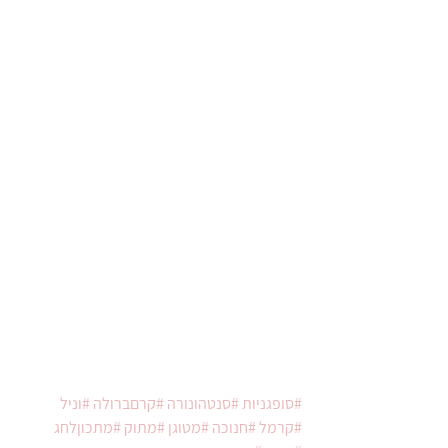
#סופגניות
#סנטהונורה
#קרםברולה
#וניל
#קרמל
#חנוכה
#מטוגן
#מתוק
#מתכוןלחג