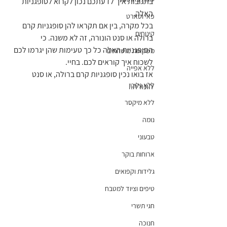
בתגובות איך לדעתכם נכון לקרוא לסופגניות 
האלה.
פאי וטארט
בכל מקרה, בין אם תקראו להן סופגניות קרם 
קינוחים
ברולה או סנט הונורה, זה לא משנה. כי 
הסופגניות האלה כל כך טעימות שהן יגרמו לכם 
משקאות מושחתים
לשכוח איך קוראים לכם. בחיי. 
ללא אפייה
אז בואו נכין סופגניות קרם ברולה, או סנט 
ללא גלוטן
הונורה.
ללא מיקסר
נומה
טבעוני
ארוחות בוקר
גלידות וקפואים
טיפים וציוד למטבח
חגי תשרי
חנוכה