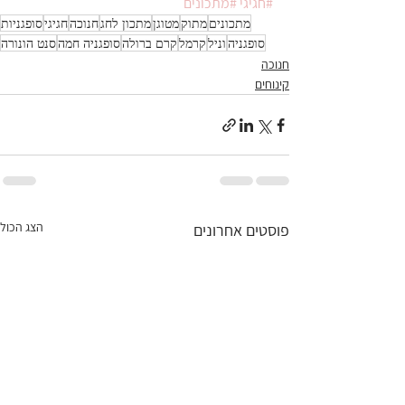
#חגיגי
#מתכונים
מתכונים
מתוק
מטוגן
מתכון לחג
חנוכה
חגיגי
סופגניות
סופגניה
וניל
קרמל
קרם ברולה
סופגניה חמה
סנט הונורה
חנוכה
קינוחים
הצג הכול
פוסטים אחרונים