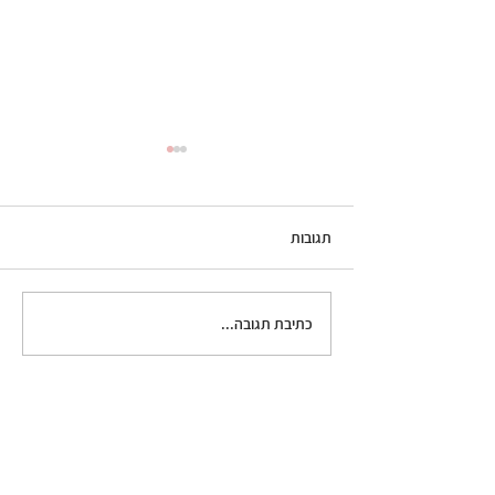
תגובות
גלידת קפה
כתיבת תגובה...