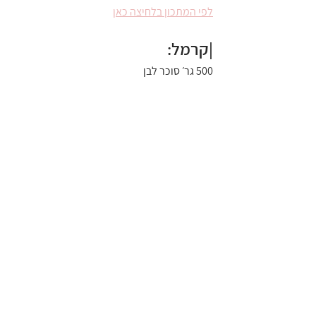
לפי המתכון בלחיצה כאן
|קרמל:
500 גר׳ סוכר לבן