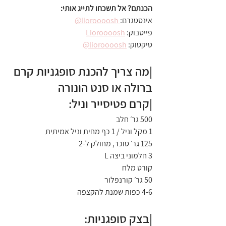
הכנתם? אל תשכחו לתייג אותי:
אינסטגרם:
 lioroooosh@
פייסבוק: 
Lioroooosh
טיקטוק: 
lioroooosh@
|מה צריך להכנת סופגניות קרם 
ברולה או סנט הונורה
|קרם פטיסייר וניל:
500 גר׳ חלב
1 מקל וניל / 1 כף מחית וניל אמיתית
125 גר׳ סוכר, מחולק ל-2
3 חלמוני ביצה L
קורט מלח
50 גר׳ קורנפלור
4-6 כפות שמנת להקצפה
|בצק סופגניות: