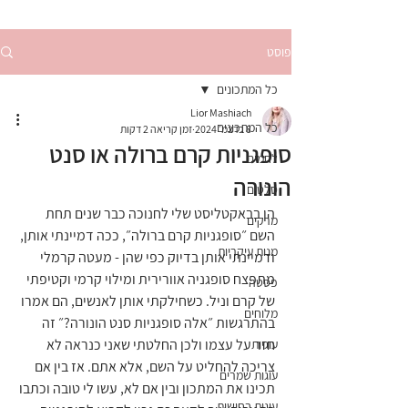
פוסט
כל המתכונים
Lior Mashiach
כל המתכונים
8 בדצמ׳ 2024
זמן קריאה 2 דקות
סופגניות קרם ברולה או סנט
לחמים
הונורה
סלטים
הן בבאקטליסט שלי לחנוכה כבר שנים תחת 
מרקים
השם ״סופגניות קרם ברולה״, ככה דמיינתי אותן, 
מנות עיקריות
ודמיינתי אותן בדיוק כפי שהן - מעטה קרמלי 
מתפצח סופגניה אוורירית ומילוי קרמי וקטיפתי 
פסטה
של קרם וניל. כשחילקתי אותן לאנשים, הם אמרו 
מלוחים
בהתרגשות ״אלה סופגניות סנט הונורה?״ זה 
חזר על עצמו ולכן החלטתי שאני כנראה לא 
עוגיות
צריכה להחליט על השם, אלא אתם. אז בין אם 
עוגות שמרים
תכינו את המתכון ובין אם לא, עשו לי טובה וכתבו 
עוגות בחושות