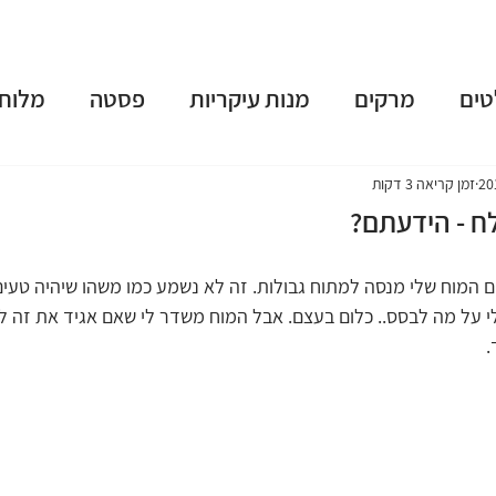
טים
מרקים
מנות עיקריות
פסטה
מלוחי
שות
פאי וטארט
קינוחים
משקאות מושחתים
זמן קריאה 3 דקות
ח - הידעתם?
נומה
טבעוני
ארוחות בוקר
גלידות וקפוא
 המוח שלי מנסה למתוח גבולות. זה לא נשמע כמו משהו שיהיה טעים 
לי על מה לבסס.. כלום בעצם. אבל המוח משדר לי שאם אגיד את זה למ
.
 תשרי
חנוכה
פורים
פסח
יום העצמאות