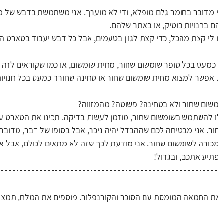
ני מדובר בחומר גלם מופלא, ודי לא מוערך. אני משתמשת בדבש של מ
 בחנויות בוטיק, או באתר שלהם.
י קצת מהכל, כדי קצת לגוון בטעמים, אבל כל דבש יעבוד בטארט הז
כמעט בכל סופר שומשום שחור, מחית שומשום, או כמו שקוראים לזה 
. אפשר למצוא מחית שומשום שחור או טחינה שחורה כמעט בכל חנויו
ום שחור ולא בטחינה? פשוטה? מהמזווה?
 להשתמש בשומשום שחור, מוזמן לעשות בדיקה. תכינו את הטארט עם 
ר. אני מבטיחה לכם שההבדל יהיה ניכר, אבל בסופו של דבר, מדובר 
כורה לשומשום שחור. אני מודעת לכך שזה לא מתאים לכולם, אבל אנ
יע אתכם, ובגדול!
 החמאה המומסת עם הסוכר והקורנפלור. מוספים את המלח, תמצית