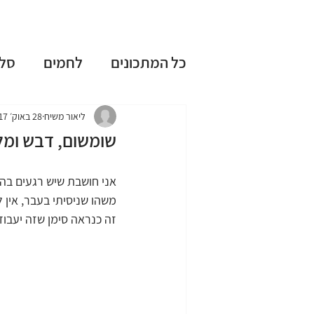
כל המתכונים
לחמים
סל
עוגות שמרים
עוגות בחו
ליאור משיח
28 באוק׳ 2017
שומשום, דבש ומל
ללא גלוטן
ללא מיקסר
אני חושבת שיש רגעים בהם
משהו שניסיתי בעבר, אין 
זה כנראה סימן שזה יעבוד
טיפים וציוד למטבח
חגי
מתכונים אהובים