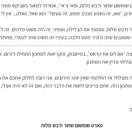
רט שומשום שחור ודבש מלוח, ופאי צ׳אי״, אמרתי למאור כשביקש ממני 
ן. ״וואו, זה נשמע מגניב ממש, זה טעים?״ הוא שאל. וואלה... אין לי
ודבש מלוח, טעמתי את הבלילה, ועפתי. זה היה פשוט מדהים. זה לא
שטוענים שזה מזכיר מעט חלבה. בעיניי זה משהו אחר לגמרי, ומיוחד 
 ״אוכלים את הראש״, בפייסבוק, והקריאות למתכון התחילו לזרום. אפי
ליתי עדיין את המתכון.
 מוצלח? אז החלטתי שאין יותר תירוצים. אני רוצה לחלוק אתכם את המ
כון הזה. אתם צריכים לחוות את הדבר הזה, ואם זה לא יהיה אצלי, ז
:
טארט שומשום שחור ודבש מלוח