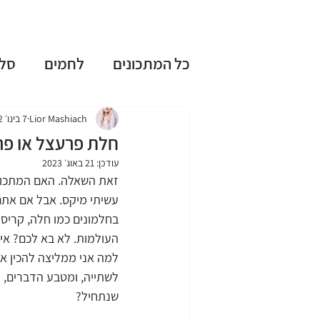
כל המתכונים
לחמים
סל
עוגות שמרים
עוגות בחו
Lior Mashiach
7 בינו׳ 2022
חלת פרעצל או פ
עודכן:
21 באוג׳ 2023
ללא גלוטן
ללא מיקסר
זאת השאלה. האם המתכון 
עשיתי מיקס. אבל אם אתם 
בחלמונים כמו חלה, קריספ
טיפים וציוד למטבח
חגי
העולמות. לא בא לכם? אין
למה אני ממליצה להכין א
לשתייה, ומטבע הדברים, ק
מתכונים אהובים
שנתחיל?