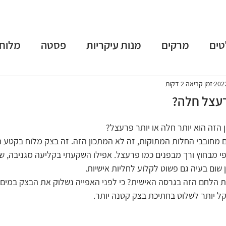
טים
מרקים
מנות עיקריות
פסטה
מלוחי
שות
פאי וטארט
קינוחים
משקאות מושחתים
זמן קריאה 2 דקות
רעצל חלה?
נומה
טבעוני
ארוחות בוקר
גלידות וקפוא
הזה הוא יותר חלה או יותר פרעצל?
מחובבי החלות המתוקות, זה לא המתכון הזה. זה בצק מלוח בקטע הכ
י מבחוץ ורך מבפנים כמו פרעצל. אפילו השקעתי בקליעה מגניבה, ש
 תשרי
חנוכה
פורים
פסח
יום העצמאות
 שום בעיה גם פשוט לקלוע לחליות אישיות.
ת הלחם הזה בגרסה האישית? כי לפני האפייה נשלוק את הבצק במים 
ל יותר לשלוט בחתיכת בצק קטנה יותר.