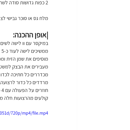
2 כפות גדושות סודה לשתייה
מלח גס או סוכר גבישי לצי
|אופן ההכנה:
במיקסר עם וו לישה לשים
ממשיכים לישה לעוד כ-5 דקות עד לקבלת בצק חלק, חזק וגמיש.
מוסיפים את שמן הזית ומ
מעבירים את הבצק למשטח העבודה, ומחלקים 
מכדררים כל חתיכה לכדור
מרדדים כל כדור לרצועה,
חוזרים על הפעולה עם 4 כדורים נוספים, כך שלבסוף יש לנו 5 רצועות אחידות באורך.
קולעים מהרצועות חלה מ-5 רצועות, ממש כך
3051d/720p/mp4/file.mp4