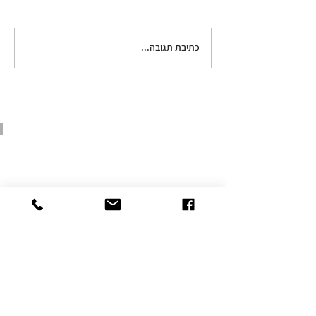
סלט קיסר פוגש קולסלאו
כתיבת תגובה...