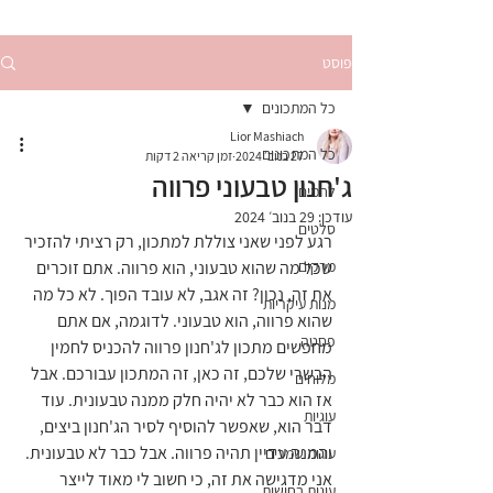
פוסט
כל המתכונים
Lior Mashiach
כל המתכונים
27 בנוב׳ 2024
זמן קריאה 2 דקות
ג'חנון טבעוני פרווה
לחמים
עודכן:
29 בנוב׳ 2024
סלטים
רגע לפני שאני צוללת למתכון, רק רציתי להזכיר 
מרקים
שכל מה שהוא טבעוני, הוא פרווה. אתם זוכרים 
את זה, נכון? זה אגב, לא עובד הפוך. לא כל מה 
מנות עיקריות
שהוא פרווה, הוא טבעוני. לדוגמה, אם אתם 
פסטה
מחפשים מתכון לג'חנון פרווה להכניס לחמין 
הבשרי שלכם, זה כאן, זה המתכון עבורכם. אבל 
מלוחים
אז הוא כבר לא יהיה חלק ממנה טבעונית. עוד 
עוגיות
דבר הוא, שאפשר להוסיף לסיר הג'חנון ביצים, 
והמנה עדיין תהיה פרווה. אבל כבר לא טבעונית.
עוגות שמרים
אני מדגישה את זה, כי חשוב לי מאוד לייצר 
עוגות בחושות