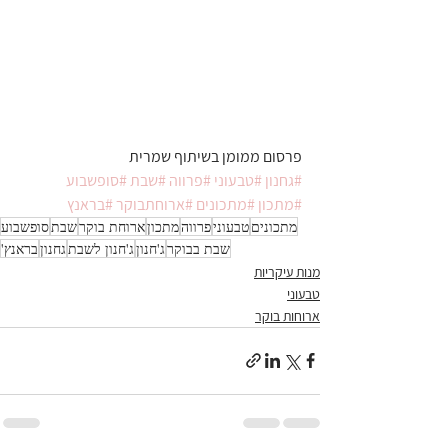
פרסום ממומן בשיתוף שמרית
#גחנון
#טבעוני
#פרווה
#שבת
#סופשבוע
#מתכון
#מתכונים
#ארוחתבוקר
#בראנץ
מתכונים
טבעוני
פרווה
מתכון
ארוחת בוקר
שבת
סופשבוע
שבת בבוקר
ג'חנון
ג'חנון לשבת
גחנון
בראנץ'
מנות עיקריות
טבעוני
ארוחות בוקר