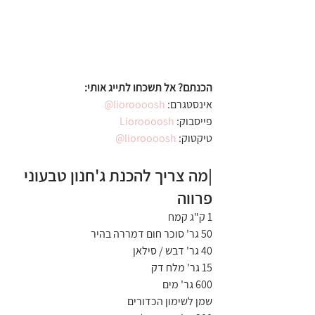
הכנתם? אל תשכחו לתייג אותי:
אינסטגרם:
 lioroooosh@
פייסבוק: 
Lioroooosh
טיקטוק: 
lioroooosh@
|מה צריך להכנת ג'חנון טבעוני 
פרווה
1 ק"ג קמח
50 גר' סוכר חום דמררה בהיר
40 גר' דבש / סילאן
15 גר' מלח דק
600 גר' מים
שמן לשימון הכדורים