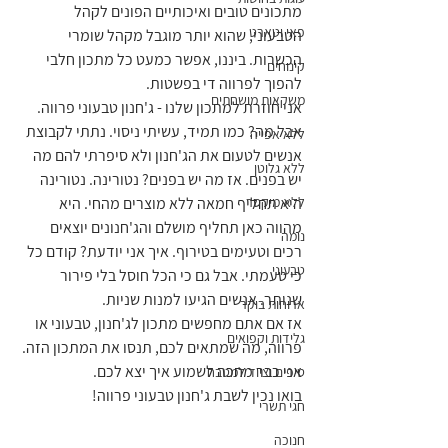
מתכונים טובים ואיכותיים הפונים לקהל 
פאי וטארט
הטבעוני, שהוא יותר מוגבל מקהל שומרי 
הכשרות. ביננו, אפשר כמעט כל מתכון חלבי 
קינוחים
להפוך לפרווה די בפשטות. 
משקאות מושחתים
אני חוזרת למתכון שלנו - ג'חנון טבעוני פרווה. 
אבל מה? כמו תמיד, עשיתי ניסוי. נתתי לקבוצת 
ללא אפייה
אנשים לטעום את הג'חנון ולא סיפרתי להם מה 
ללא גלוטן
יש בפנים. אז מה יש בפנים? נטורינה. נטורינה 
ללא מיקסר
היא תחליף חמאה ללא מוצרים מהחי. היא 
מהווה כאן תחליף מושלם והג'חנונים יוצאים 
נומה
רכים וטעימים בטירוף. איך אני יודעת? קודם כל 
טבעוני
כי טעמתי. אבל גם כי הכל חוסל בלי פירור 
שנותר. אנשים הגיעו למנות שניות. 
ארוחות בוקר
אז אם אתם מחפשים מתכון לג'חנון, טבעוני או 
גלידות וקפואים
פרווה, מה שמתאים לכם, תנסו את המתכון הזה. 
אני כבר מחכה לשמוע איך יצא לכם.
טיפים וציוד למטבח
בואו נכין לשבת ג'חנון טבעוני פרווה!
חגי תשרי
חנוכה