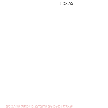
בתיאבון!
#גאלט
#משמשים
#דובדבנים
#מתוק
#מתכונים