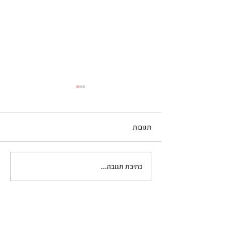
תגובות
גלידת קפה
כתיבת תגובה...