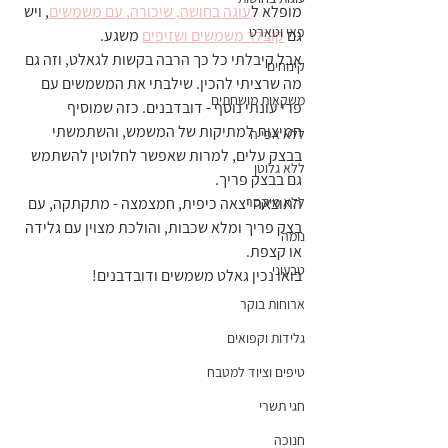
מופלא ל
עוגה בחושה, שיכורה, עם משמשים
, ויש 
פאי וטארט
גם 
קובלר משמשים ושזיפים
 משגע.
אבל קיבלתי כל כך הרבה בקשות לגאלט, וזה גם 
קינוחים
מה שרציתי להכין. שילבתי את המשמשים עם 
משקאות מושחתים
פרי עונתי נוסף - דובדבנים. כזה שמוסיף 
חמיצות למתיקות של המשמש, והשתמשתי 
ללא אפייה
בבצק עלים, למרות שאפשר לחלוטין להשתמש 
ללא גלוטן
גם בבצק פריך.
ללא מיקסר
התוצאה יצאה כיפית, חמצמצה - מתקתקה, עם 
בצק פריך ומלא שכבות, והולכת מצוין עם גלידה 
נומה
או קצפת.
טבעוני
בואו נכין גאלט משמשים ודובדבנים!
ארוחות בוקר
גלידות וקפואים
טיפים וציוד למטבח
חגי תשרי
חנוכה