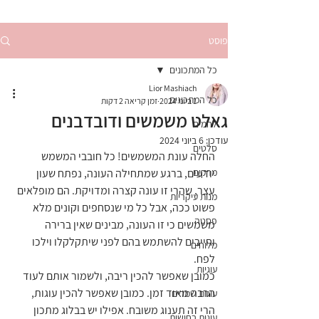
פוסט
כל המתכונים
Lior Mashiach
כל המתכונים
1 ביוני 2024
זמן קריאה 2 דקות
גאלט משמשים ודובדבנים
לחמים
עודכן:
6 ביוני 2024
סלטים
החלה עונת המשמשים! כל חובבי המשמש 
מרקים
יודעים, ברגע שמתחילה העונה, נפתח שעון 
עצר, שהרי זו עונה קצרה ומדויקת. הם מופלאים 
מנות עיקריות
פשוט ככה, אבל כל מי שנסחפים וקונים מלא 
פסטה
משמשים כי זו העונה, מבינים שאין ברירה 
וחייבים להשתמש בהם לפני שיתקלקלו וילכו 
מלוחים
לפח.
עוגיות
כמובן שאפשר להכין ריבה, ולשמור אותם לעוד 
הרבה מאוד זמן. כמובן שאפשר להכין עוגות, 
עוגות שמרים
הרי זה תענוג משובח. אפילו יש בבלוג מתכון 
עוגות בחושות