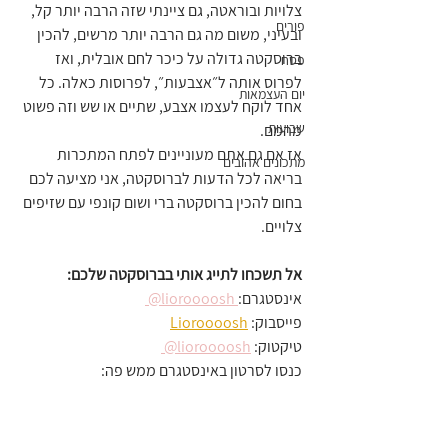
צלויות ובוראטה, גם ציינתי שזה הרבה יותר קל, 
פורים
ובעיני, משום מה גם הרבה יותר מרשים, להכין 
ברוסקטה גדולה על כיכר לחם אובלית, ואז 
פסח
לפרוס אותה ל״אצבעות״, לפרוסות כאלה. כל 
יום העצמאות
אחד לוקח לעצמו אצבע, שתיים או שש וזה פשוט 
שבועות
מהמם.
אז אם גם אתם מעוניינים לפתח המתכרות 
מתכונים אהובים
בריאה לכל הדעות לברוסקטה, אני מציעה לכם 
בחום להכין ברוסקטה ברי ושום קונפי עם שזיפים 
צלויים.
אל תשכחו לתייג אותי בברוסקטה שלכם:
אינסטגרם:
 lioroooosh@ 
פייסבוק: 
Lioroooosh
טיקטוק: 
lioroooosh@ 
כנסו לסרטון באינסטגרם ממש פה: