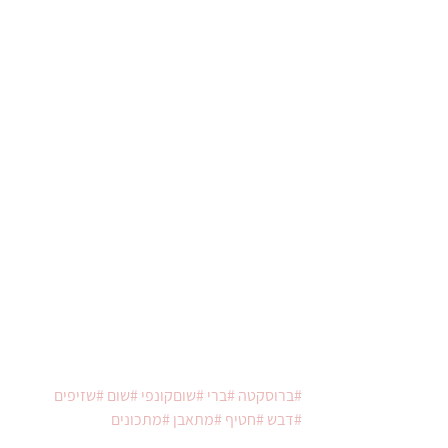
#ברוסקטה
#ברי
#שוםקונפי
#שום
#שזיפים
#דבש
#חטיף
#מתאבן
#מתכונים