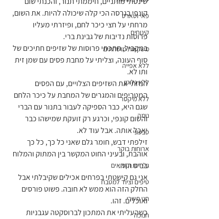
שינסתי מותניים, חיממתי תנור, והכנתי שום 
קונפי בגרסה הכי קלה שיכולה להיות. את השום, 
פאי וטארט
מרחתי על חצי כיכר לחם, ופיזרתי מעליו 
קינוחים
פרוסות נדיבות של גבינת ברי.
במקביל, חתכתי פרוסות של שזיפים חתיכים של 
משקאות מושחתים
סוף העונה, וצליתי על מחבת פסים עם שמן זית 
ללא אפייה
ותו לא. 
ללא גלוטן
הנחתי את השזיפים הצלויים, עם הפסים 
המטריפים והמגרים של המחבת על כיכר הלחם 
ללא מיקסר
שגם היא, כבר הספיקה לעבור בתנור עם הברי 
נומה
והשום קונפי, וכרגע רק זועקת שמישהו כבר 
יאכל אותה. אבל עוד לא.
טבעוני
זילפתי דבש, חומר גלם שאני כל כך, כל כך 
ארוחות בוקר
אוהבת, ובעיני החוט המקשר בין המתוק והמלוח 
בביס הזה.
גלידות וקפואים
אני גם קישטתי בפרחים אכילים שקיבלתי אבל 
טיפים וציוד למטבח
החלק הזה הוא ממש לא חובה. פשוט פורסים 
חגי תשרי
ואוכלים. זהו.
כשהעליתי את המתכון לברוסקטה עגבניות 
חנוכה