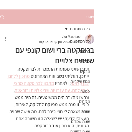
פוסט
כל המתכונים
Lior Mashiach
כל המתכונים
20 בנוב׳ 2023
זמן קריאה 2 דקות
ברוסקטה ברי ושום קונפי עם
לחמים
שזיפים צלויים
סלטים
ייתכן שאני מפתחת התמכרות לברוסקטה. 
מרקים
ייתכן. העליתי בשבועות האחרונים 
מתכון ללחם 
מנות עיקריות
לבן קלאסי
, ולאחריו 
מתכון לברוסקטה מחצי 
כיכר לחם, עם עגבניות שרי צלויות ובוראטה
, 
פסטה
ונחשו מה? זה היה ממש טעים. זה היה ממש 
מלוחים
כיפי. זו מנה ממש מפנקת לחלוקה, לאירוח, 
וגם? נשארה לי חצי כיכר לחם. מה אישה שפויה 
עוגיות
תעשה? לדעתי יש לשאלה הזו תשובה אחת 
עוגות שמרים
הגיונית. היא תכין עוד ברוסקטה.
עוגות בחושות