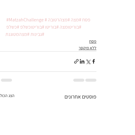
#פסח
#מצה
#מצהרטובה
#MatzahChallenge
#בוריטומצה
#בוריטו
#בוריטוכשלפ
#כשלפ
#גבינות
#מצהמטוגנת
פסח
ללא מיקסר
הצג הכול
פוסטים אחרונים