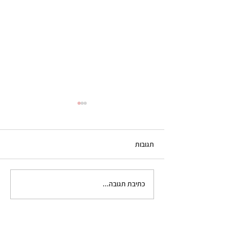
תגובות
סלט עגבניות עם בוראטה
כתיבת תגובה...