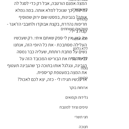
המצה אמנם הורטבה, אבל רק כדי לסגל לה 
פאי וטארט
גמישות, כך שנוכל למלא אותה. במה נמלא 
אותה? בגבינות, בפסטו שום ירוק שמוסיף 
קינוחים
חריפות נהדרת, בקצת אבוקדו ולחובבי הז'אנר - 
משקאות מושחתים
קצת צ'ילי.
עד כאן, אין לי ספק שאתם איתי. רק שעכשיו 
ללא אפייה
העלילה מסתבכת - את כל היופי הזה, אנחנו 
ללא גלוטן
נשים על מחבת רותחת, שעליה כבר נמסה 
ללא מיקסר
גבינה. נניח את הבוריטו המכובד הזה על 
הגבינה, ונגלגל אותו בתוכה כך שהגבינה תעטוף 
נומה
את המצה במעטפת קריספית.
טבעוני
אז עכשיו תגידו לי - כזה, יצא לכם לאכול?
ארוחות בוקר
גלידות וקפואים
טיפים וציוד למטבח
חגי תשרי
חנוכה