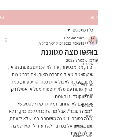
פוסט
כל המתכונים
Lior Mashiach
כל המתכונים
20 באפר׳ 2022
זמן קריאה 2 דקות
בוריטו מצה מטוגנת
לחמים
עודכן:
6 במרץ 2023
סלטים
כזה, אני מבטיחה, עוד לא הכנתם בפסח. תראו, 
מרקים
אני באמת מאוד מחבבת מצות. אם כבר מצות, 
לרוב אעדיף לאכול אותן ככה, קריספיות, כמו 
מנות עיקריות
כריך פתוח עם מלא תוספות מעל או אפילו רק 
פסטה
עם שוקולד. זו האמת.
אף פעם לא התחברתי יותר מידי לקטע של 
מלוחים
"מצה רטובה". אבל מה שהכנתי לכם כאן, זו לא 
עוגיות
מצה רטובה. זו מצה מושחתת כמו שלא ידעתם, 
וגם בני ישראל במדבר לא העיזו לדמיין שמצה 
עוגות שמרים
יכולה להיות.
עוגות בחושות