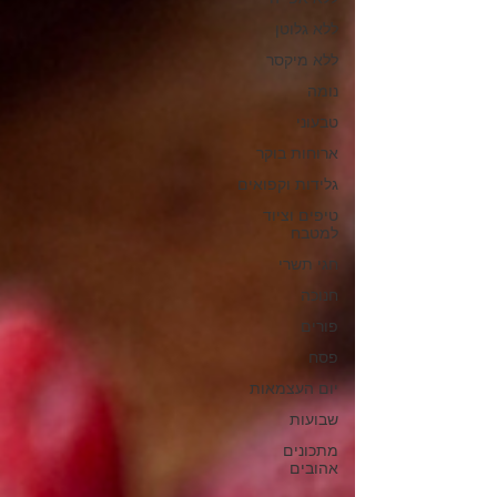
ללא גלוטן
ללא מיקסר
נומה
טבעוני
ארוחות בוקר
גלידות וקפואים
טיפים וציוד
למטבח
חגי תשרי
חנוכה
פורים
פסח
יום העצמאות
שבועות
מתכונים
אהובים