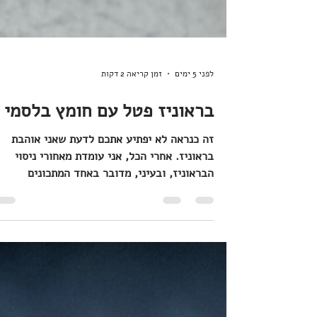
לפני 5 ימים
זמן קריאה 2 דקות
בראוניז פטל עם חומץ בלסמי
זה כנראה לא יפתיע אתכם לדעת שאני אוהבת
בראוניז. אחרי הכל, אני עומדת מאחורי ניסוי
הבראוניז, ובעיני, מדובר באחד המתכונים
שצריכים להיות לכולם בארסנל. מה שכן, אולי
יפתיע אתכם, הוא החיפוש הבלתי נגמר שלי אחרי
שילובים יחודיים ומופלאים במתכוני בראוניז. כך,
מצאתי את עצמי מכינה בראוניז פטל עם חומץ
בלסמי. האמת? בעיניי, כל המשפט הזה, בראוניז
פטל עם חומץ בלסמי, נשמע ממש הגיוני. פטל?