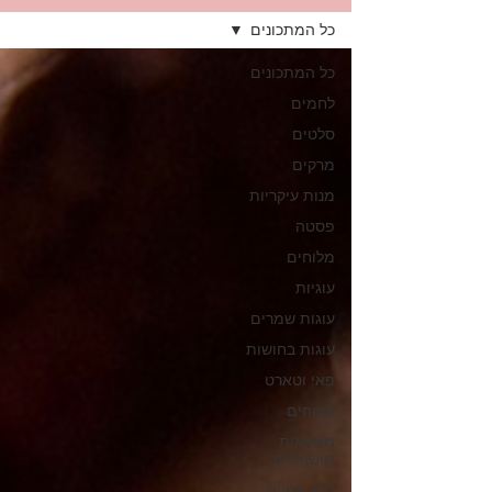
כל המתכונים
כל המתכונים
לחמים
סלטים
מרקים
מנות עיקריות
פסטה
מלוחים
עוגיות
עוגות שמרים
עוגות בחושות
פאי וטארט
קינוחים
משקאות
מושחתים
ללא אפייה