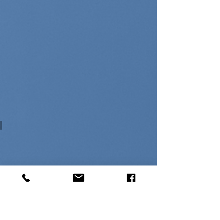
בגלידריות, והן תמיד היו טעימות. בלי כל
הקשקושים. בלי תוספות. פשוט גלידה קפה. אז
בהמשך לסדרת הגלידות שלי, הרגשתי צורך עז
לשחזר את אחד הטעמים היותר מופלאים
מהניינטיז. בואו נכין גלידת קפה אמיתית. המתכו
הזה מתאים למכונות גלידה כולל נינג׳ה קרימי. |
מתכון גלידת קפה: 1 כוס פולי קפה כ-350-400
גר׳ שמנת להקצפה (38% שומן