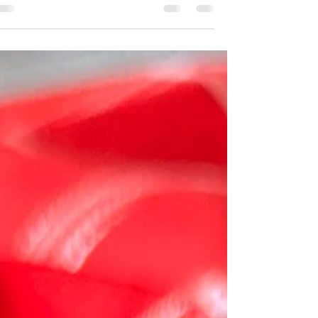
מתאבנים. בחיי. תכינו, מתאבנים. למה זה כל כך
חשוב? בארוחה גדולה, חג, או חגיגה, אירוע או
באמת, לא משנה מה, הגעת האורחים היא
בטפטופים. תמיד נוצר מצב, שמי שמגיעים
ראשונים, מחכים למי שמאחרים. תמיד נוצר מצב,
שמי שמגיעים ראשונים, מורעבים, ומחפשים לאן
אפשר לדחוף את היד, את הכפית, או אפילו חת'כ
לחם. אני, פיינשמקרית, יקית, קונדיטורית, עוד
מילים שמתארות: מישהי שלא סובלת שמתעסקים
לה עם ההגשה, מעוניינת ל