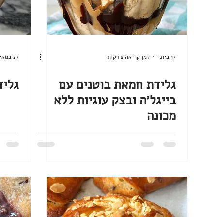
ללא גלוטן
ללא מיקסר
נומה
טבעוני
טיפים וציוד למטבח
חגי תשרי
חנוכה
17 ביוני
זמן קריאה 2 דקות
27 במאי
מתכונים אהובים
גלידת חמאת בוטנים עם
גליד
בייגל׳ה ובצק עוגיות ללא
מכונה