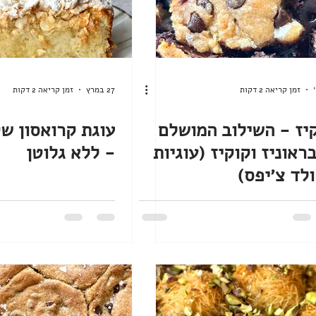
זמן קריאה 2 דקות
27 במרץ
זמן קריאה 2 דקות
יז - השילוב המושלם
עוגת קרואסון ש
ראוניז וקוקיז (עוגיות
- ללא גלוטן
לד צ׳יפס)