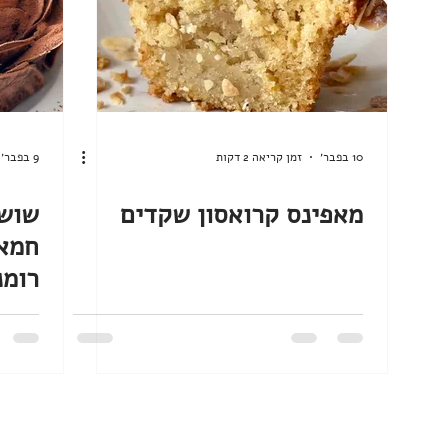
10 בפבר׳
זמן קריאה 2 דקות
9 בפבר׳
מאפינס קרואסון שקדים
שושנ
חמאת
רומנ