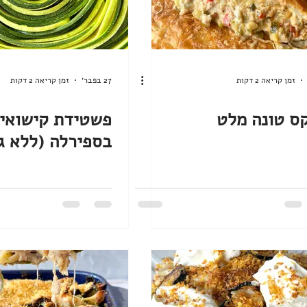
ארוחות בוקר
גלידות וקפואים
פורים
פסח
יום העצמאות
שבועות
זמן קריאה 2 דקות
27 בפבר׳
זמן קריאה 2 דקות
ס טונה מלט
פשטידת קישואים 
בספירלה (ללא ג