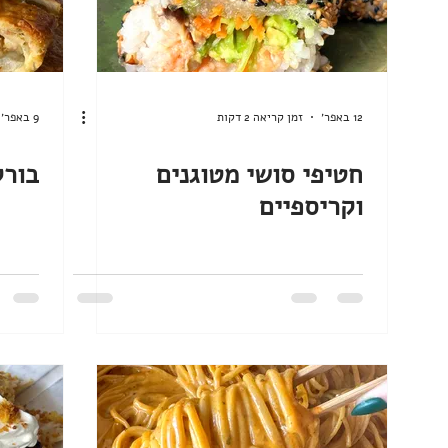
ללא גלוטן
ללא מיקסר
נומה
טבעוני
טיפים וציוד למטבח
חגי תשרי
חנוכה
12 באפר׳
זמן קריאה 2 דקות
9 באפר׳
מתכונים אהובים
חטיפי סושי מטוגנים
בורק
וקריספיים