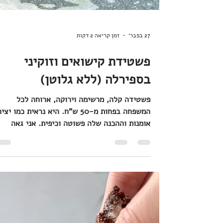
27 בפבר׳
זמן קריאה 2 דקות
פשטידת קישואים וזוקיני
בספירלה (ללא גלוטן)
פשטידה קלה, מרשימה וירוקה, ארוחה לכל
המשפחה בפחות מ-50 ש"ח. היא נראית כמו יצ
אומנות וההכנה שלה פשוטה וכיפית. אני גאה
לפתוח שנה שנייה בה אני חלק מנבחרת מצילי
המזון של ארגון "לקט ישראל", ארגון הצלת המזו
של ישראל. מידי שבוע, לקט ישראל דואגים למזו
ל-470,000 נזקקים. זה המון. חג פורים לפנינו,