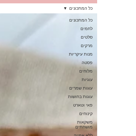
כל המתכונים
כל המתכונים
לחמים
סלטים
מרקים
מנות עיקריות
פסטה
מלוחים
עוגיות
עוגות שמרים
עוגות בחושות
פאי וטארט
קינוחים
משקאות
מושחתים
ללא אפייה