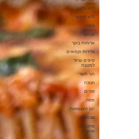
ללא גלוטן
ללא מיקסר
נומה
טבעוני
ארוחות בוקר
גלידות וקפואים
טיפים וציוד
למטבח
חגי תשרי
חנוכה
פורים
פסח
יום העצמאות
שבועות
מתכונים
אהובים