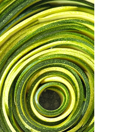
להכנת לזניה רוטולו: ספירלת פסטה וגבינות
מושלמת (תבנית בקוטר 28 ס"מ) פסטה ל
RUMMO מסוג MAFALDINE No 8