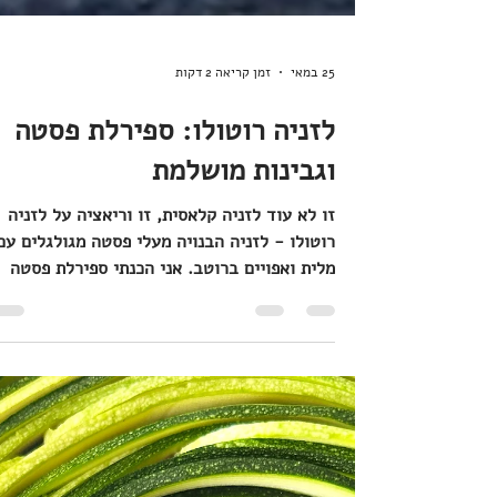
25 במאי
זמן קריאה 2 דקות
לזניה רוטולו: ספירלת פסטה
וגבינות מושלמת
זו לא עוד לזניה קלאסית, זו וריאציה על לזניה
רוטולו - לזניה הבנויה מעלי פסטה מגולגלים עם
מלית ואפויים ברוטב. אני הכנתי ספירלת פסטה
ענקית בכלי אחד, עם מלית ריקוטה ועגבניות
מיובשות, רוטב עגבניות פשוט וטעים, ומעל? איך
לא, מוצרלה נמתחת ופרמזן. אני השתמשתי בפסט
ל RUMMO מסוג MAFALDINE No 80 להכנת
הלזניה. מיוחד, טעים, הצגה. בואו נכין לזניה
רוטולו: ספירלת פסטה וגבינות מושלמת! |מה צרי