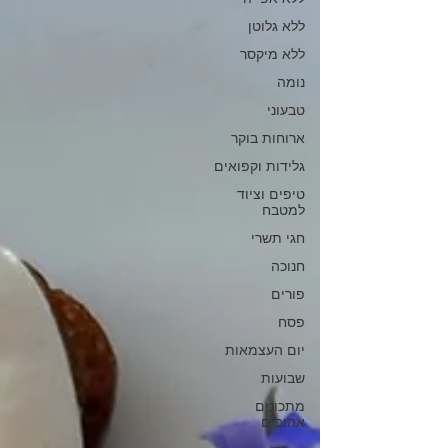
ללא גלוטן
ללא מיקסר
נומה
טבעוני
ארוחות בוקר
גלידות וקפואים
טיפים וציוד
למטבח
חגי תשרי
חנוכה
פורים
פסח
יום העצמאות
שבועות
מתכונים
אהובים