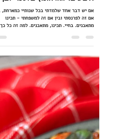
ברוסקטה ריקוטה מוקצפת
ודבש בזיגוג חומץ בלסמי לבן
אם יש דבר אחד שלמדתי בכל שנותיי כמארחת, ב
אם זה לפרנסתי ובין אם זה למשפחתי - תכינו
מתאבנים. בחיי. תכינו, מתאבנים. למה זה כל כך
חשוב? בארוחה גדולה, חג, או חגיגה, אירוע או
באמת, לא משנה מה, הגעת האורחים היא
בטפטופים. תמיד נוצר מצב, שמי שמגיעים
ראשונים, מחכים למי שמאחרים. תמיד נוצר מצב,
שמי שמגיעים ראשונים, מורעבים, ומחפשים לאן
אפשר לדחוף את היד, את הכפית, או אפילו חת'כ
לחם. אני, פיינשמקרית, יקית, קונדיטורית, עוד
מילים שמתארות: מישהי שלא סובלת שמתעסקים
לה עם ההגשה, מעוניינת ל